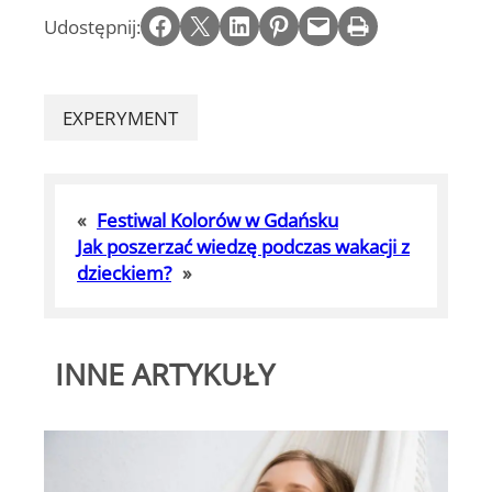
Share on Facebook
Email this Page
Share on LinkedIn
Share on Pinterest
Email this Page
Print this Page
Udostępnij:
EXPERYMENT
«
Festiwal Kolorów w Gdańsku
Jak poszerzać wiedzę podczas wakacji z
dzieckiem?
»
INNE ARTYKUŁY