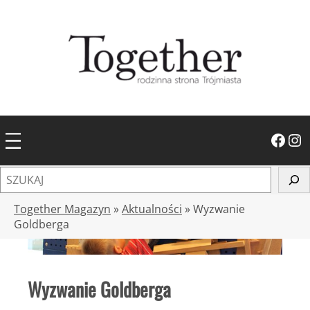
Przejdź
do
treści
Facebook
Instagram
S
z
u
Together Magazyn
»
Aktualności
»
Wyzwanie
k
Goldberga
a
j
Wyzwanie Goldberga