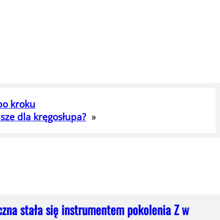
po kroku
sze dla kręgosłupa?
»
czna stała się instrumentem pokolenia Z w