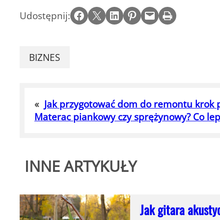
Share on Facebook
Email this Page
Share on LinkedIn
Share on Pinterest
Email this Page
Print this Page
Udostępnij:
BIZNES
«
Jak przygotować dom do remontu krok 
Materac piankowy czy sprężynowy? Co lep
INNE ARTYKUŁY
Jak gitara akusty