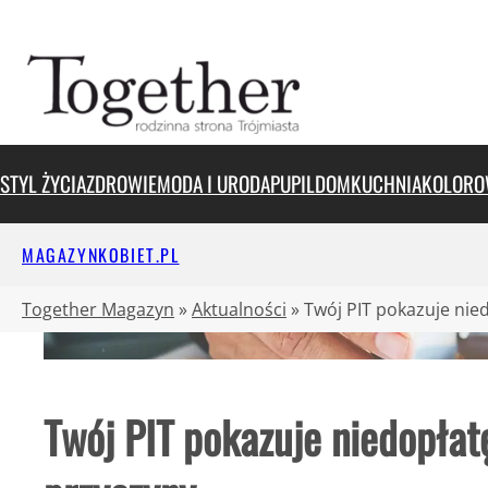
Przejdź
do
treści
STYL ŻYCIA
ZDROWIE
MODA I URODA
PUPIL
DOM
KUCHNIA
KOLORO
MAGAZYNKOBIET.PL
Together Magazyn
»
Aktualności
»
Twój PIT pokazuje nie
Twój PIT pokazuje niedopłat