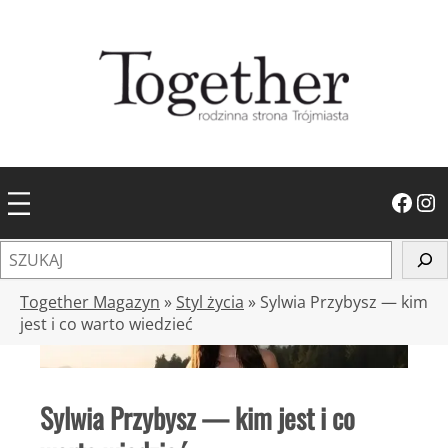
Przejdź
do
treści
Facebook
Instagram
S
z
u
Together Magazyn
»
Styl życia
»
Sylwia Przybysz — kim
k
jest i co warto wiedzieć
a
j
Sylwia Przybysz — kim jest i co