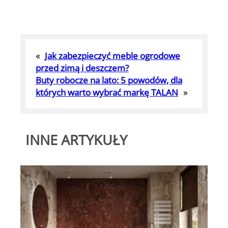
«
Jak zabezpieczyć meble ogrodowe
przed zimą i deszczem?
Buty robocze na lato: 5 powodów, dla
których warto wybrać markę TALAN
»
INNE ARTYKUŁY