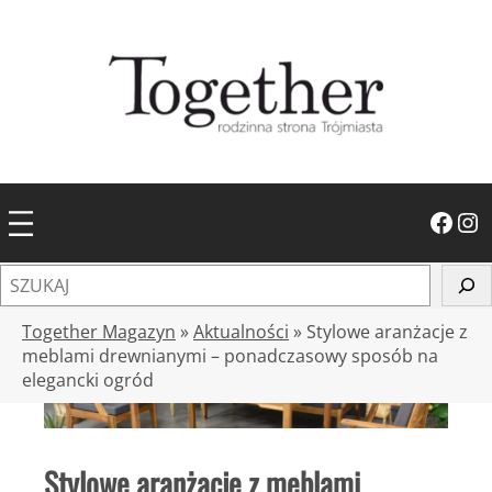
Przejdź
do
treści
Facebook
Instagram
S
z
u
Together Magazyn
»
Aktualności
»
Stylowe aranżacje z
k
meblami drewnianymi – ponadczasowy sposób na
elegancki ogród
a
j
Stylowe aranżacje z meblami