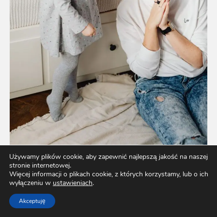
Używamy plików cookie, aby zapewnić najlepszą jakość na naszej
stronie internetowej.
Jak wspierać rozwój mowy dziecka – porady dla
Więcej informacji o plikach cookie, z których korzystamy, lub o ich
rodziców
wyłączeniu w
ustawieniach
.
Akceptuję