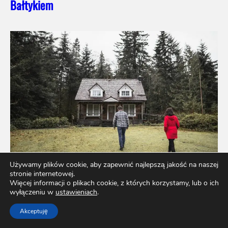
Bałtykiem
Używamy plików cookie, aby zapewnić najlepszą jakość na naszej
stronie internetowej.
Więcej informacji o plikach cookie, z których korzystamy, lub o ich
wyłączeniu w
ustawieniach
.
Marzy Ci się własna działka rekreacyjna?
Sprawdź, jak można ją sfinansować
Akceptuję