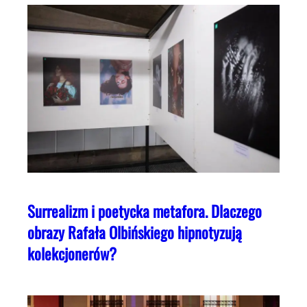
Surrealizm i poetycka metafora. Dlaczego
obrazy Rafała Olbińskiego hipnotyzują
kolekcjonerów?