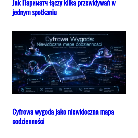
Jak Париматч łączy kilka przewidywań w
jednym spotkaniu
Cyfrowa wygoda jako niewidoczna mapa
codzienności