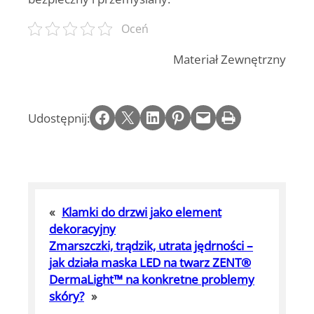
Oceń
Materiał Zewnętrzny
Share on Facebook
Email this Page
Share on LinkedIn
Share on Pinterest
Email this Page
Print this Page
Udostępnij:
«
Klamki do drzwi jako element
dekoracyjny
Zmarszczki, trądzik, utrata jędrności –
jak działa maska LED na twarz ZENT®
DermaLight™ na konkretne problemy
skóry?
»