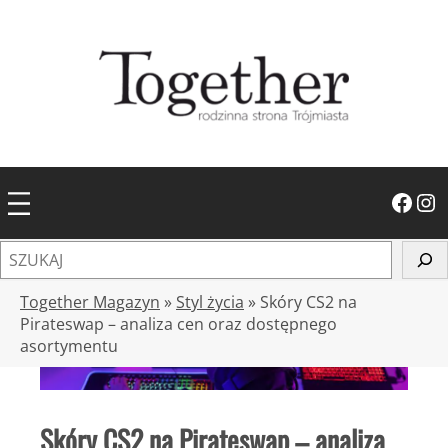
Przejdź
do
treści
Facebook
Instagram
S
z
u
Together Magazyn
»
Styl życia
»
Skóry CS2 na
k
Pirateswap – analiza cen oraz dostępnego
asortymentu
a
j
Skóry CS2 na Pirateswap – analiza