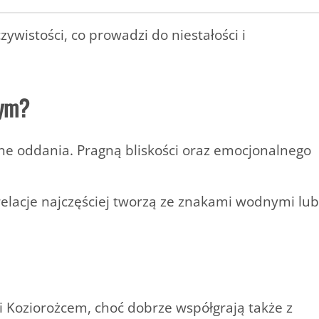
zywistości, co prowadzi do niestałości i
nym?
łne oddania
. Pragną bliskości oraz emocjonalnego
 relacje najczęściej tworzą ze znakami wodnymi lub
i Koziorożcem
, choć dobrze współgrają także z