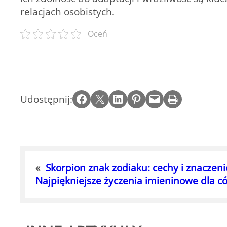
relacjach osobistych.
Oceń
Share on Facebook
Email this Page
Share on LinkedIn
Share on Pinterest
Email this Page
Print this Page
Udostępnij:
«
Skorpion znak zodiaku: cechy i znaczeni
Najpiękniejsze życzenia imieninowe dla cór