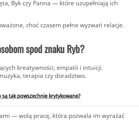
ęta, Byk czy Panna — które uzupełniają ich
oważone, choć czasem pełne wyzwań relacje.
 osobom spod znaku Ryb?
jących
kreatywności, empatii i intuicji
.
muzyka, terapia czy doradztwo.
go są tak powszechnie krytykowane?
mami — wolą pracę, która pozwala im wyrażać