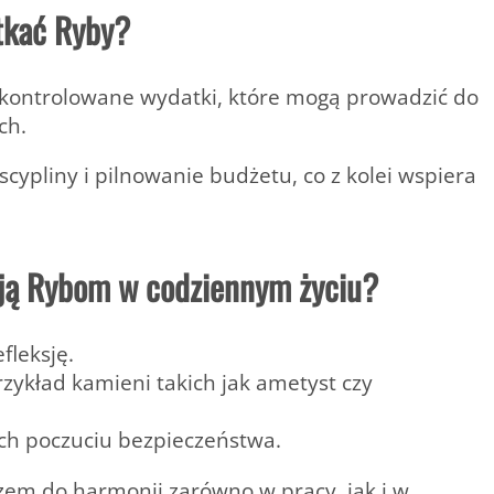
tkać Ryby?
ontrolowane wydatki, które mogą prowadzić do
ch.
cypliny i pilnowanie budżetu, co z kolei wspiera
ją Rybom w codziennym życiu?
fleksję.
rzykład kamieni takich jak ametyst czy
ych poczuciu bezpieczeństwa.
czem do harmonii zarówno w pracy, jak i w