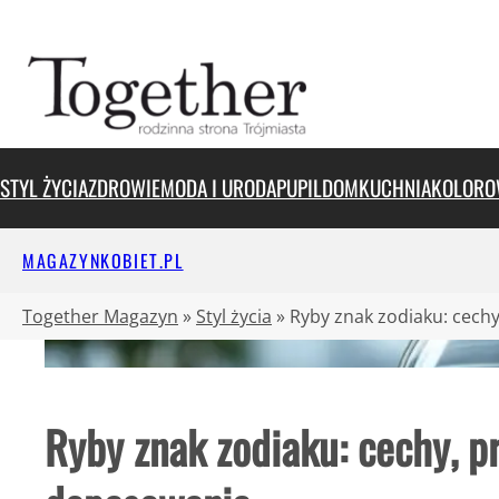
Przejdź
do
treści
STYL ŻYCIA
ZDROWIE
MODA I URODA
PUPIL
DOM
KUCHNIA
KOLORO
MAGAZYNKOBIET.PL
Together Magazyn
»
Styl życia
»
Ryby znak zodiaku: cech
Ryby znak zodiaku: cechy, p