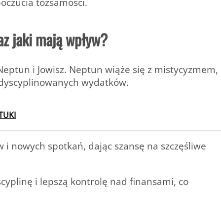
poczucia tożsamości.
az jaki mają wpływ?
Neptun i Jowisz
. Neptun wiąże się z mistycyzmem,
zdyscyplinowanych wydatków.
TUKI
w i nowych spotkań, dając szansę na szczęśliwe
plinę i lepszą kontrolę nad finansami, co