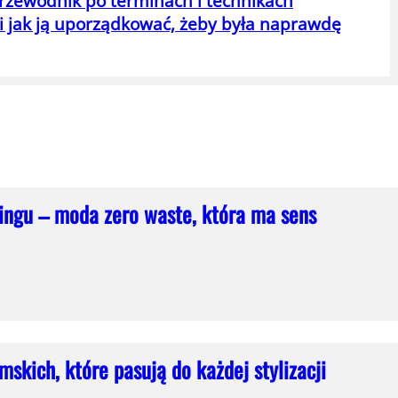
przewodnik po terminach i technikach
 jak ją uporządkować, żeby była naprawdę
lingu – moda zero waste, która ma sens
skich, które pasują do każdej stylizacji