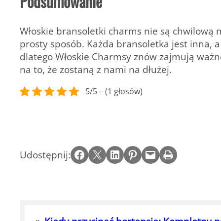
Podsumowanie
Włoskie bransoletki charms nie są chwilową 
prosty sposób. Każda bransoletka jest inna, 
dlatego
Włoskie Charmsy
znów zajmują ważne 
na to, że zostaną z nami na dłużej.
5/5 – (1 głosów)
Share on Facebook
Email this Page
Share on LinkedIn
Share on Pinterest
Email this Page
Print this Page
Udostępnij: