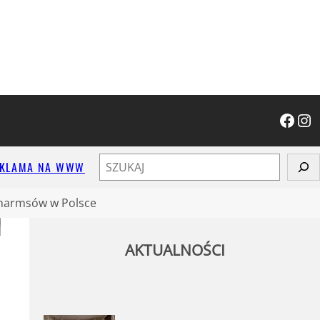
Facebook
Instagram
S
EKLAMA NA WWW
z
u
charmsów w Polsce
k
a
AKTUALNOŚCI
j