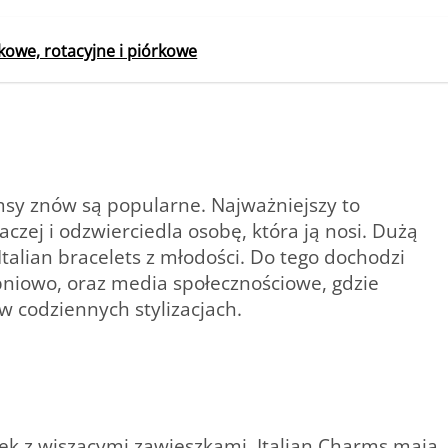
owe, rotacyjne i piórkowe
msy znów są popularne. Najważniejszy to
czej i odzwierciedla osobę, która ją nosi. Dużą
Italian bracelets z młodości. Do tego dochodzi
niowo, oraz media społecznościowe, gdzie
 w codziennych stylizacjach.
ek z wiszącymi zawieszkami, Italian Charms mają