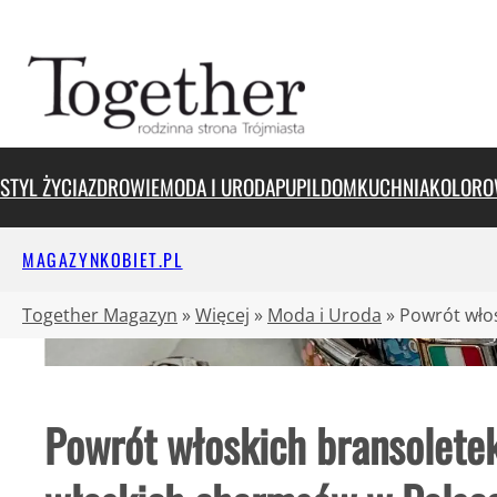
Przejdź
do
treści
STYL ŻYCIA
ZDROWIE
MODA I URODA
PUPIL
DOM
KUCHNIA
KOLORO
MAGAZYNKOBIET.PL
Together Magazyn
»
Więcej
»
Moda i Uroda
»
Powrót wło
Powrót włoskich bransolete