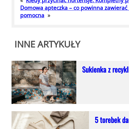
«
Kiedy przycinać hortensje: Kompletny 
Domowa apteczka – co powinna zawierać i
pomocna
»
INNE ARTYKUŁY
Sukienka z recyk
5 torebek dam