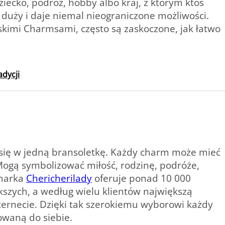
iecko, podróż, hobby albo kraj, z którym ktoś
k duży i daje niemal nieograniczone możliwości.
skimi Charmsami, często są zaskoczone, jak łatwo
adycji
y się w jedną bransoletkę. Każdy charm może mieć
Mogą symbolizować miłość, rodzinę, podróże,
 marka
Chericherilady
oferuje ponad 10 000
kszych, a według wielu klientów największą
ernecie. Dzięki tak szerokiemu wyborowi każdy
waną do siebie.