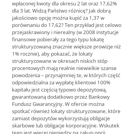
wpłaconej kwoty dla okresu 2 lat oraz 17,62%
dla 3 lat. Widzą Państwo różnicę? Jak dobrą
jakościowo opcję można kupić za 1,37 w
porównaniu do 17,62? Ten przykład jest celowo
przejaskrawiony i nierealny (w 2008 instytucje
finansowe pobierały za tego typu lokatę
strukturyzowaną znacznie większe prowizje niż
1% rocznie), aby pokazać, że lokaty
strukturyzowane w okresach niskich stóp
procentowych mają realnie niewielkie szanse
powodzenia – przynajmniej te, w których część
odpowiedzialna za wypłatę klientowi 100%
kapitału jest częścią typowo depozytową,
gwarantowaną dodatkowo przez Bankowy
Fundusz Gwarancyjny. W ofercie można
spotkać również lokaty strukturyzowane, które
zamiast depozytów wykorzystują obligacje
skarbowe lub obligacje korporacyjne. Wskutek
tego jest więcej pieniędzy na zakup opcji