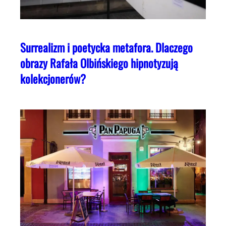
Surrealizm i poetycka metafora. Dlaczego
obrazy Rafała Olbińskiego hipnotyzują
kolekcjonerów?