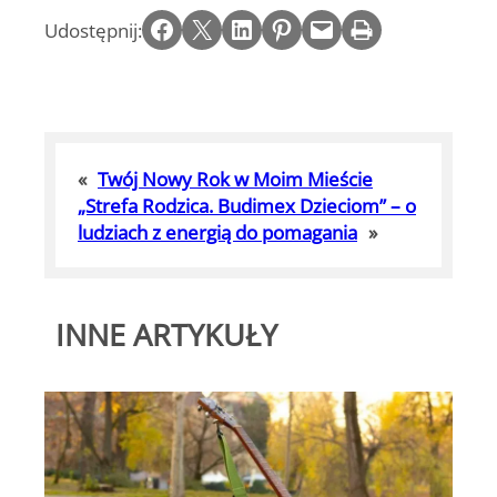
Share on Facebook
Email this Page
Share on LinkedIn
Share on Pinterest
Email this Page
Print this Page
Udostępnij:
«
Twój Nowy Rok w Moim Mieście
„Strefa Rodzica. Budimex Dzieciom” – o
ludziach z energią do pomagania
»
INNE ARTYKUŁY