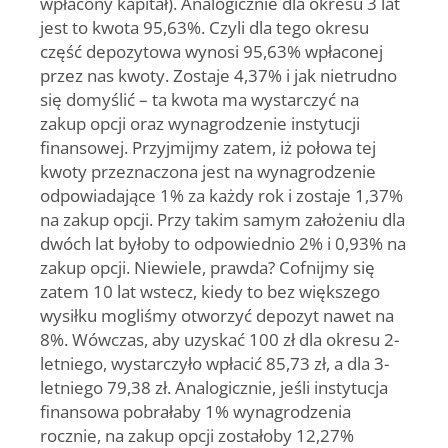
wpłacony kapitał
). Analogicznie dla okresu 3 lat
jest to kwota 95,63%. Czyli dla tego okresu
część depozytowa wynosi 95,63% wpłaconej
przez nas kwoty. Zostaje 4,37% i jak nietrudno
się domyślić – ta kwota ma wystarczyć na
zakup opcji oraz wynagrodzenie instytucji
finansowej. Przyjmijmy zatem, iż połowa tej
kwoty przeznaczona jest na wynagrodzenie
odpowiadające 1% za każdy rok i zostaje 1,37%
na zakup opcji. Przy takim samym założeniu dla
dwóch lat byłoby to odpowiednio 2% i 0,93% na
zakup opcji. Niewiele, prawda? Cofnijmy się
zatem 10 lat wstecz, kiedy to bez większego
wysiłku mogliśmy otworzyć depozyt nawet na
8%. Wówczas, aby uzyskać 100 zł dla okresu 2-
letniego, wystarczyło wpłacić 85,73 zł, a dla 3-
letniego 79,38 zł. Analogicznie, jeśli instytucja
finansowa pobrałaby 1% wynagrodzenia
rocznie, na zakup opcji zostałoby 12,27%