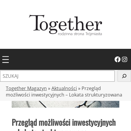
Przejdź
do
treści
Facebook
Instagram
S
z
u
Together Magazyn
»
Aktualności
»
Przegląd
k
możliwości inwestycyjnych – Lokata strukturyzowana
a
j
Przegląd możliwości inwestycyjnych