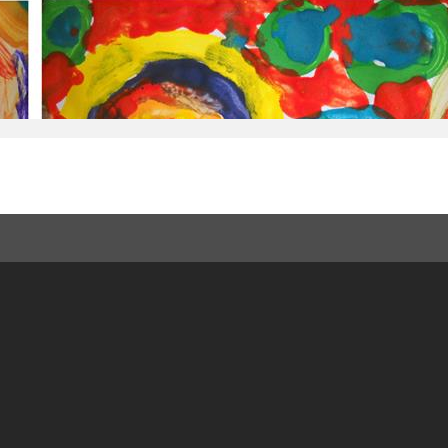
szka Duszeńki – wybitnego artysty rzeźbiarza, twó
e jest pracownią, w której spotykają się ludzie z