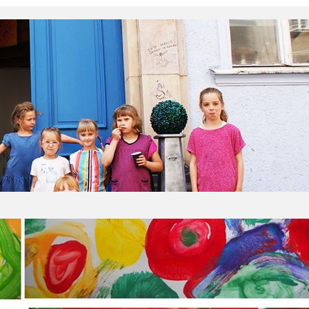
e z duszą
ająca niemal dwa lata pracownia MOMARTE przycią
wracać i realizować swoje zamiłowania, bo to pra
ólnym punktem na mapie trójmiejskich pracowni ar
talenty i pasje artystyczne, lecz również poczuć 
ała do wybitnego…
wnia MOMARTE
nia działa od sierpnia 2014 roku w Gdańsku na ul. 
ne. Ci, którzy tu zaglądają, mówią o pracowni „mi