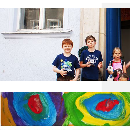
Miejsc
Dział
tutaj 
szczeg
swoje 
należ
Praco
Pracow
magicz