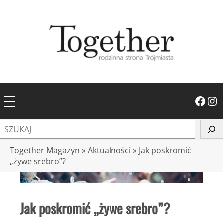
Przejdź
do
treści
Facebook
Instagram
S
z
u
Together Magazyn
»
Aktualności
»
Jak poskromić
k
„żywe srebro”?
a
j
Jak poskromić „żywe srebro”?