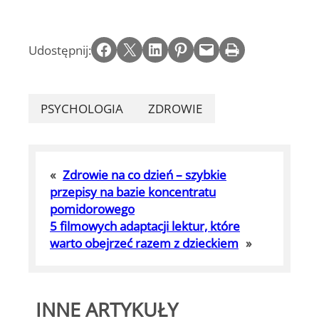
Share on Facebook
Email this Page
Share on LinkedIn
Share on Pinterest
Email this Page
Print this Page
Udostępnij:
PSYCHOLOGIA
ZDROWIE
«
Zdrowie na co dzień – szybkie
przepisy na bazie koncentratu
pomidorowego
5 filmowych adaptacji lektur, które
warto obejrzeć razem z dzieckiem
»
INNE ARTYKUŁY