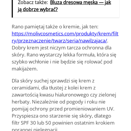
Zobacz także:
Bluza dresowa męska — jak
ją dobrze wybrać?
Rano pamiętaj także o kremie, jak ten:
https://molivcosmetics.com/produkty/krem/filt
ry/przeznaczenie/twarz/seria/nawilzajaca/
.
Dobry krem jest niczym tarcza ochronna dla
skóry. Rano wystarczy lekka formuła, która się
szybko wchłonie i nie będzie się rolować pod
makijażem.
Dla skóry suchej sprawdzi się krem z
ceramidami, dla tłustej z kolei krem z
zawartością kwasu hialuronowego czy zielonej
herbaty
. Niezależnie od pogody i roku nie
pomijaj ochrony przed promieniowaniem UV.
Przyspiesza ono starzenie się skóry, dlatego
filtr SPF 30 lub 50 powinien ostatnim krokiem
porannej pielęgnacji.