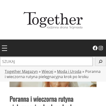
Przejdź
do
treści
Facebook
Instagram
S
z
u
Together Magazyn
»
Więcej
»
Moda i Uroda
»
Poranna
k
i wieczorna rutyna pielęgnacyjna krok po kroku
a
j
Poranna i wieczorna rutyna