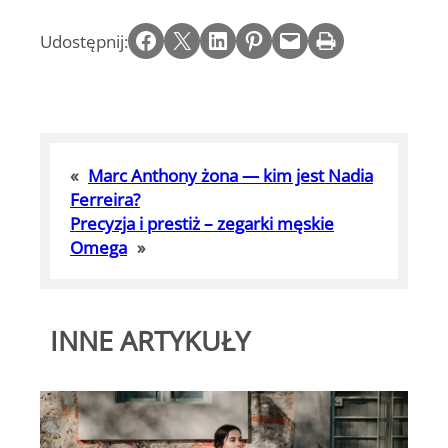
Share on Facebook
Email this Page
Share on LinkedIn
Share on Pinterest
Email this Page
Print this Page
Udostępnij:
«
Marc Anthony żona — kim jest Nadia
Ferreira?
Precyzja i prestiż – zegarki męskie
Omega
»
INNE ARTYKUŁY