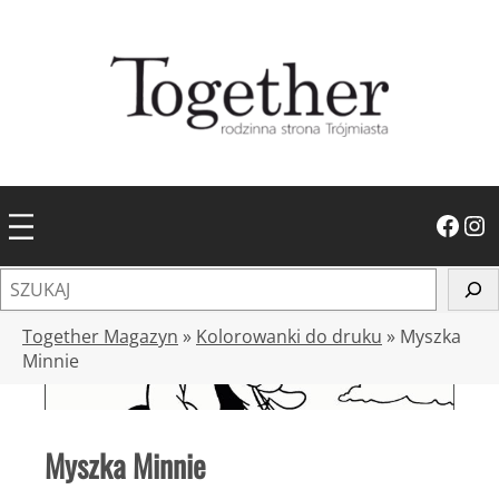
Przejdź
do
treści
Facebook
Instagram
S
z
u
Together Magazyn
»
Kolorowanki do druku
»
Myszka
k
Minnie
a
j
Myszka Minnie