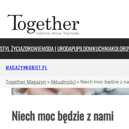
Przejdź
do
treści
STYL ŻYCIA
ZDROWIE
MODA I URODA
PUPIL
DOM
KUCHNIA
KOLORO
MAGAZYNKOBIET.PL
Together Magazyn
»
Aktualności
»
Niech moc będzie z n
Niech moc będzie z nami