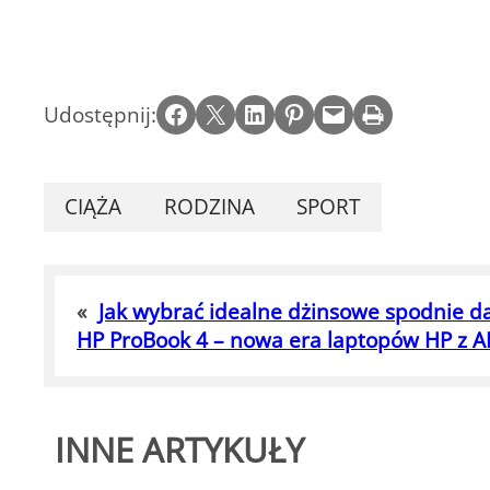
Share on Facebook
Email this Page
Share on LinkedIn
Share on Pinterest
Email this Page
Print this Page
Udostępnij:
CIĄŻA
RODZINA
SPORT
«
Jak wybrać idealne dżinsowe spodnie da
HP ProBook 4 – nowa era laptopów HP z AI
INNE ARTYKUŁY