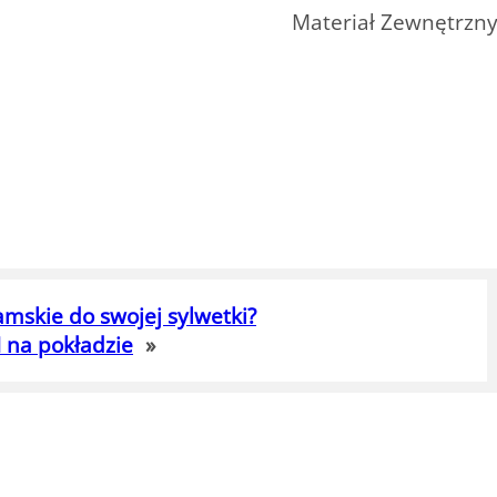
Materiał Zewnętrzn
mskie do swojej sylwetki?
 na pokładzie
»