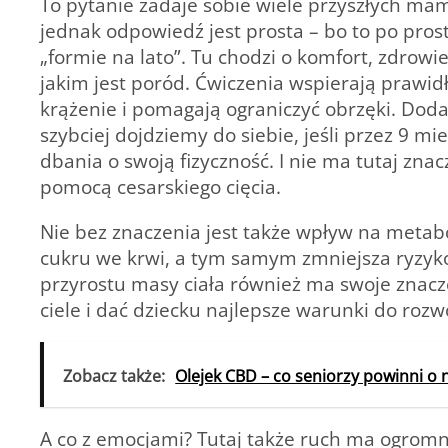
To pytanie zadaje sobie wiele przyszłych mam,
jednak odpowiedź jest prosta – bo to po prost
„formie na lato”. Tu chodzi o komfort, zdrowi
jakim jest poród.
Ćwiczenia wspierają prawid
krążenie i pomagają ograniczyć obrzęki.
Doda
szybciej dojdziemy do siebie, jeśli przez 9 m
dbania o swoją fizyczność. I nie ma tutaj zn
pomocą cesarskiego cięcia.
Nie bez znaczenia jest także wpływ na meta
cukru we krwi, a tym samym zmniejsza ryzyk
przyrostu masy ciała również ma swoje znacze
ciele i dać dziecku najlepsze warunki do rozw
Zobacz także:
Olejek CBD – co seniorzy powinni o 
A co z emocjami? Tutaj także ruch ma ogromn