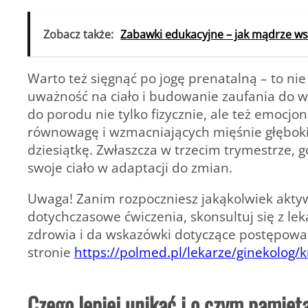
Zobacz także:
Zabawki edukacyjne – jak mądrze wsp
Warto też sięgnąć po jogę prenatalną – to nie
uważność na ciało i budowanie zaufania do w
do porodu nie tylko fizycznie, ale też emocjon
równowagę i wzmacniających mięśnie głębokie 
dziesiątkę. Zwłaszcza w trzecim trymestrze, 
swoje ciało w adaptacji do zmian.
Uwaga! Zanim rozpoczniesz jakąkolwiek aktyw
dotychczasowe ćwiczenia, skonsultuj się z le
zdrowia i da wskazówki dotyczące postępowa
stronie
https://polmed.pl/lekarze/ginekolog/
Czego lepiej unikać i o czym pamięt