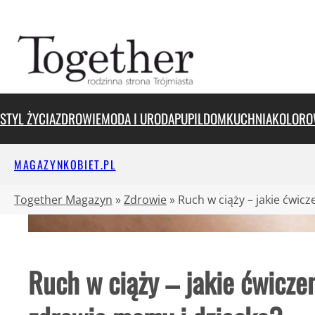
Przejdź
do
treści
STYL ŻYCIA
ZDROWIE
MODA I URODA
PUPIL
DOM
KUCHNIA
KOLORO
MAGAZYNKOBIET.PL
Together Magazyn
»
Zdrowie
»
Ruch w ciąży – jakie ćwic
Ruch w ciąży – jakie ćwiczen