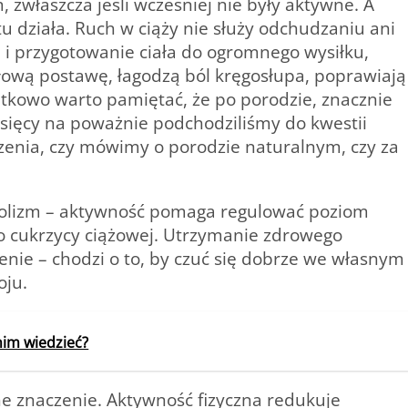
 zwłaszcza jeśli wcześniej nie były aktywne. A
u działa. Ruch w ciąży nie służy odchudzaniu ani
e i przygotowanie ciała do ogromnego wysiłku,
łową postawę, łagodzą ból kręgosłupa, poprawiają
tkowo warto pamiętać, że po porodzie, znacznie
iesięcy na poważnie podchodziliśmy do kwestii
aczenia, czy mówimy o porodzie naturalnym, czy za
bolizm – aktywność pomaga regulować poziom
o cukrzycy ciążowej. Utrzymanie zdrowego
nie – chodzi o to, by czuć się dobrze we własnym
oju.
nim wiedzieć?
e znaczenie. Aktywność fizyczna redukuje