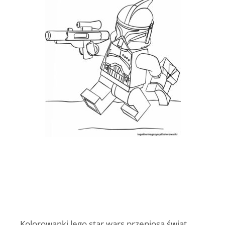
Kolorowanki lego star wars
przeniosą świat