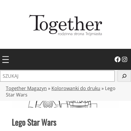
Przejdź
do
treści
Facebook
Instagram
S
z
u
Together Magazyn
»
Kolorowanki do druku
»
Lego
k
Star Wars
a
j
Lego Star Wars