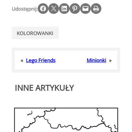
Share on Facebook
Email this Page
Share on LinkedIn
Share on Pinterest
Email this Page
Print this Page
Udostępnij:
KOLOROWANKI
«
Lego Friends
Minionki
»
INNE ARTYKUŁY