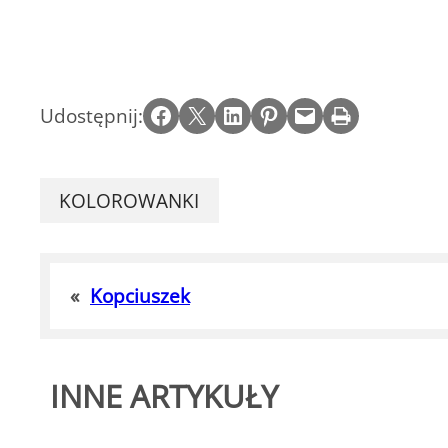
Share on Facebook
Email this Page
Share on LinkedIn
Share on Pinterest
Email this Page
Print this Page
Udostępnij:
KOLOROWANKI
«
Kopciuszek
INNE ARTYKUŁY