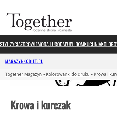
Przejdź
do
treści
STYL ŻYCIA
ZDROWIE
MODA I URODA
PUPIL
DOM
KUCHNIA
KOLORO
MAGAZYNKOBIET.PL
Together Magazyn
»
Kolorowanki do druku
»
Krowa i kur
Krowa i kurczak