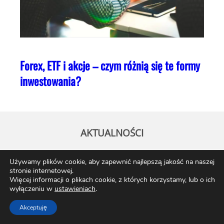
Forex, ETF i akcje – czym różnią się te formy
inwestowania?
AKTUALNOŚCI
Używamy plików cookie, aby zapewnić najlepszą jakość na naszej
stronie internetowej.
Więcej informacji o plikach cookie, z których korzystamy, lub o ich
wyłączeniu w
ustawieniach
.
Akceptuję