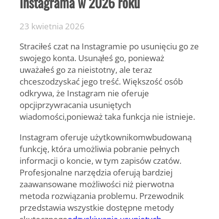
Instagrama w 2026 roku
23 kwietnia 2026
Straciłeś czat na Instagramie po usunięciu go ze
swojego konta. Usunąłeś go, ponieważ
uważałeś go za nieistotny, ale teraz
chcesz
odzyskać jego treść
. Większość osób
odkrywa, że ​​Instagram nie oferuje
opcji
przywracania usuniętych
wiadomości,
ponieważ taka funkcja nie istnieje.
Instagram oferuje użytkownikom
wbudowaną
funkcję
, która umożliwia pobranie pełnych
informacji o koncie, w tym zapisów czatów.
Profesjonalne narzędzia oferują bardziej
zaawansowane możliwości niż pierwotna
metoda rozwiązania problemu. Przewodnik
przedstawia wszystkie dostępne metody
skutecznego
odzyskiwania usuniętych