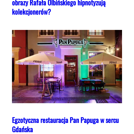
obrazy Rafała Olbińskiego hipnotyzują
kolekcjonerów?
Egzotyczna restauracja Pan Papuga w sercu
Gdańska