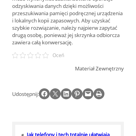
odzyskiwania danych dzięki możliwości
przeszukiwania pamięci podręcznej urządzenia
i lokalnych kopii zapasowych. Aby uzyskać
szybkie rozwiązanie, należy najpierw zapytać
drugą osobę, ponieważ jej skrzynka odbiorcza
zawiera całą konwersację.
Oceń
Materiał Zewnętrzny
Share on Facebook
Email this Page
Share on LinkedIn
Share on Pinterest
Email this Page
Print this Page
Udostępnij:
«
Jak telefony i tech totalnie ułatwiają