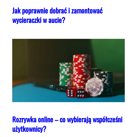
Jak poprawnie dobrać i zamontować
wycieraczki w aucie?
Rozrywka online – co wybierają współcześni
użytkownicy?