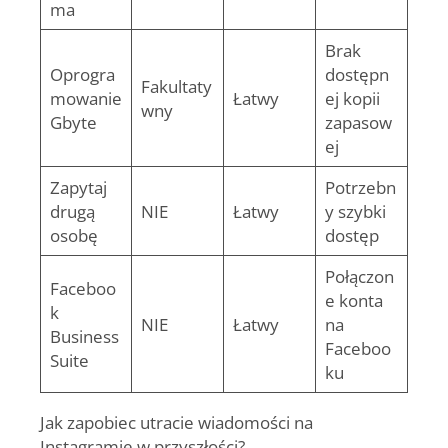
ma
Brak
Oprogra
dostępn
Fakultaty
mowanie
Łatwy
ej kopii
wny
Gbyte
zapasow
ej
Zapytaj
Potrzebn
drugą
NIE
Łatwy
y szybki
osobę
dostęp
Połączon
Faceboo
e konta
k
NIE
Łatwy
na
Business
Faceboo
Suite
ku
Jak zapobiec utracie wiadomości na
Instagramie w przyszłości?