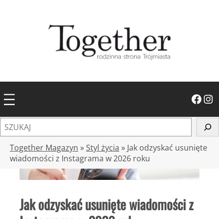
Przejdź
do
treści
Facebook
Instagram
S
z
u
Together Magazyn
»
Styl życia
»
Jak odzyskać usunięte
k
wiadomości z Instagrama w 2026 roku
a
j
Jak odzyskać usunięte wiadomości z