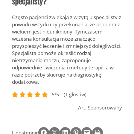
specjalisty?
Często pacjenci zwlekają z wizytą u specjalisty z
powodu wstydu czy przekonania, że problem z
wiekiem jest nieunikniony. Tymczasem
wczesna konsultacja może znacząco
przyspieszyć leczenie i zmniejszyć dolegliwości.
Specjalista pomoże określić rodzaj
nietrzymania moczu, zaproponuje
odpowiednie ćwiczenia i metody terapii, a w
razie potrzeby skieruje na diagnostykę
dodatkową.
5/5 – (1 głosów)
Art. Sponsorowany
Share on Facebook
Email this Page
Share on LinkedIn
Share on Pinterest
Email this Page
Print this Page
Udostępnij: