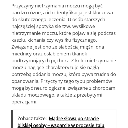
Przyczyny nietrzymania moczu mogą być
bardzo różne, a ich identyfikacja jest kluczowa
do skutecznego leczenia. U osób starszych
najczęściej spotyka się tzw.
wysiłkowe
nietrzymanie moczu
, które pojawia się podczas
kaszlu, kichania czy wysiłku fizycznego.
Związane jest ono ze słabością mięśni dna
miednicy oraz osłabieniem tkanek
podtrzymujących pęcherz. Z kolei
nietrzymanie
moczu naglące
charakteryzuje się nagłą
potrzebą oddania moczu, która bywa trudna do
opanowania. Przyczyny tego typu problemów
mogą być neurologiczne, związane z chorobami
układu moczowego, a także z przebytymi
operacjami.
Zobacz także:
Mądre słowa po stracie
bliskiej osoby – wsparcie w procesie żalu