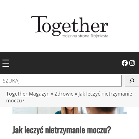
Przejdź
do
treści
Facebook
Instagram
S
z
u
Together Magazyn
»
Zdrowie
»
Jak leczyć nietrzymanie
k
moczu?
a
j
Jak leczyć nietrzymanie moczu?