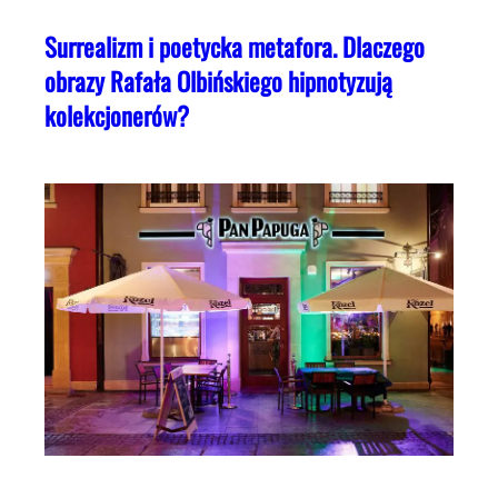
Surrealizm i poetycka metafora. Dlaczego
obrazy Rafała Olbińskiego hipnotyzują
kolekcjonerów?