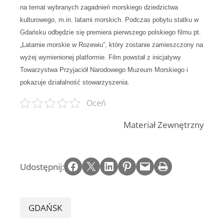
na temat wybranych zagadnień morskiego dziedzictwa
kulturowego, m.in. latarni morskich. Podczas pobytu statku w
Gdańsku odbędzie się premiera pierwszego polskiego filmu pt.
„Latarnie morskie w Rozewiu”, który zostanie zamieszczony na
wyżej wymienionej platformie. Film powstał z inicjatywy
Towarzystwa Przyjaciół Narodowego Muzeum Morskiego i
pokazuje działalność stowarzyszenia.
Oceń
Materiał Zewnętrzny
Share on Facebook
Email this Page
Share on LinkedIn
Share on Pinterest
Email this Page
Print this Page
Udostępnij:
GDAŃSK