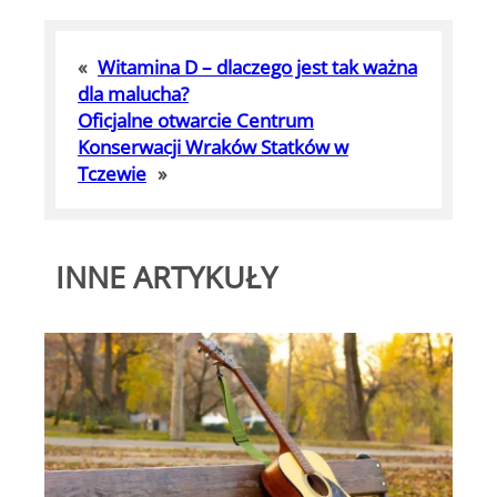
«
Witamina D – dlaczego jest tak ważna
dla malucha?
Oficjalne otwarcie Centrum
Konserwacji Wraków Statków w
Tczewie
»
INNE ARTYKUŁY