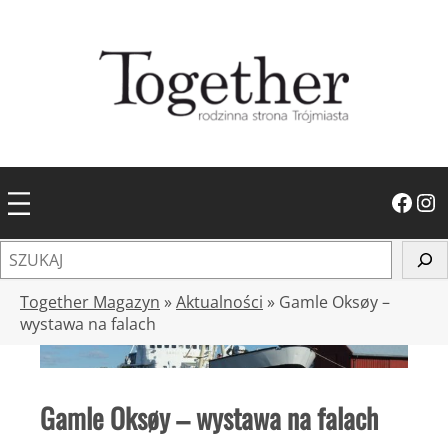
Przejdź
do
treści
Facebook
Instagram
S
z
u
Together Magazyn
»
Aktualności
»
Gamle Oksøy –
k
wystawa na falach
a
j
Gamle Oksøy – wystawa na falach