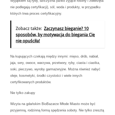
Wyjątkiem są ryby, dziczyzna (dziko żyjące rośliny i zwierzęta
nie podlegają certyfikacji), sól, woda i produkty, w przypadku
których trwa proces certyfikacyjny.
Zobacz także:
Zaczynasz bieganie? 10
sposobów, by motywacja do biegania Cię
nie opuściła!
Na kupujących czekają między innymi: mięso, drób, nabiał,
jaja, sery, owoce, warzywa, przetwory, ryby, ciasta i ciastka,
soki, pieczywo, wyroby garmażeryjne. Można również nabyć
oleje, kosmetyki, środki czystości i wiele innych
certyfikowanych produktów.
Nie tylko zakupy
Wizyta na gdańskim BioBazarze Młode Miasto może być
przyjemną, rodzinną formą spędzenia soboty. Nie tylko zresztą