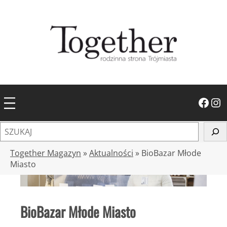
Przejdź
do
treści
Facebook
Instagram
S
z
u
Together Magazyn
»
Aktualności
»
BioBazar Młode
k
Miasto
a
j
BioBazar Młode Miasto