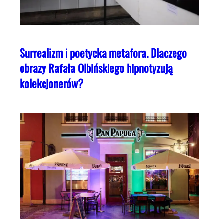
Surrealizm i poetycka metafora. Dlaczego
obrazy Rafała Olbińskiego hipnotyzują
kolekcjonerów?