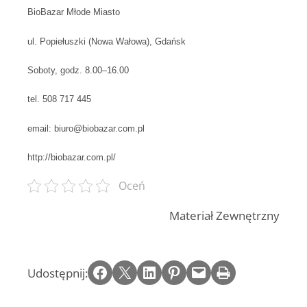
BioBazar Młode Miasto
ul. Popiełuszki (Nowa Wałowa), Gdańsk
Soboty, godz. 8.00–16.00
tel. 508 717 445
email: biuro@biobazar.com.pl
http://biobazar.com.pl/
Oceń
Materiał Zewnętrzny
Share on Facebook
Email this Page
Share on LinkedIn
Share on Pinterest
Email this Page
Print this Page
Udostępnij: