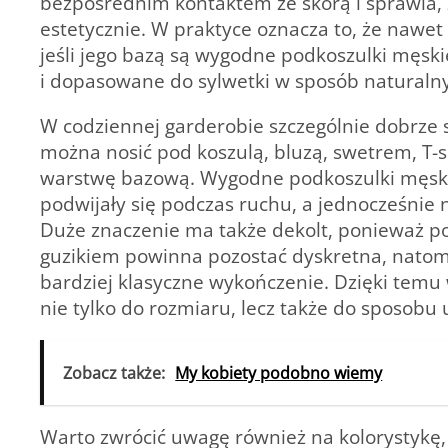
bezpośrednim kontaktem ze skórą i sprawia, ż
estetycznie. W praktyce oznacza to, że nawe
jeśli jego bazą są wygodne podkoszulki męs
i dopasowane do sylwetki w sposób naturaln
W codziennej garderobie szczególnie dobrze sp
można nosić pod koszulą, bluzą, swetrem, T-
warstwę bazową. Wygodne podkoszulki męski
podwijały się podczas ruchu, a jednocześnie 
Duże znaczenie ma także dekolt, ponieważ p
guzikiem powinna pozostać dyskretna, nato
bardziej klasyczne wykończenie. Dzięki te
nie tylko do rozmiaru, lecz także do sposobu 
Zobacz także:
My kobiety podobno wiemy
Warto zwrócić uwagę również na kolorystykę, 