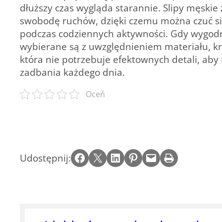
dłuższy czas wygląda starannie. Slipy męskie 
swobodę ruchów, dzięki czemu można czuć się
podczas codziennych aktywności. Gdy wygodn
wybierane są z uwzględnieniem materiału, kr
która nie potrzebuje efektownych detali, aby
zadbania każdego dnia.
Oceń
Share on Facebook
Email this Page
Share on LinkedIn
Share on Pinterest
Email this Page
Print this Page
Udostępnij: