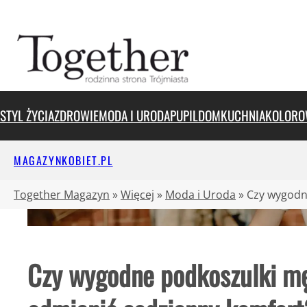
Przejdź
do
treści
STYL ŻYCIA
ZDROWIE
MODA I URODA
PUPIL
DOM
KUCHNIA
KOLORO
MAGAZYNKOBIET.PL
Together Magazyn
»
Więcej
»
Moda i Uroda
»
Czy wygodn
Czy wygodne podkoszulki mę