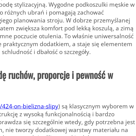
obodę stylizacyjną. Wygodne podkoszulki męskie w
do różnych ubrań i pomagają zachować
iego planowania stroju. W dobrze przemyślanej
 latem zwiększa komfort pod lekką koszulą, a zimą
mne poczucie otulenia. To właśnie uniwersalność
ie praktycznym dodatkiem, a staje się elementem
schludność i dbałość o szczegóły.
dę ruchów, proporcje i pewność w
/424-on-bielizna-slipy
) są klasycznym wyborem w
trukcję z wysoką funkcjonalnością i bardzo
rawdza się szczególnie wtedy, gdy potrzebna jest
em, nie tworzy dodatkowej warstwy materiału na