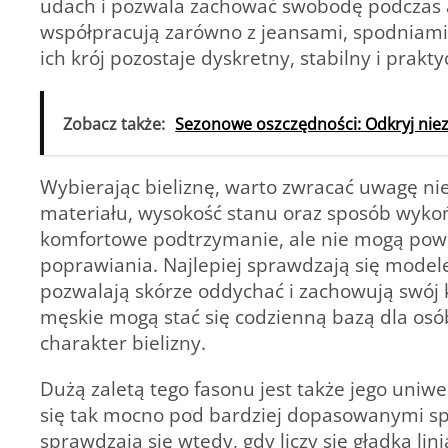
udach i pozwala zachować swobodę podczas a
współpracują zarówno z jeansami, spodniami 
ich krój pozostaje dyskretny, stabilny i prak
Zobacz także:
Sezonowe oszczędności: Odkryj ni
Wybierając bieliznę, warto zwracać uwagę nie 
materiału, wysokość stanu oraz sposób wyko
komfortowe podtrzymanie, ale nie mogą pow
poprawiania. Najlepiej sprawdzają się model
pozwalają skórze oddychać i zachowują swój k
męskie mogą stać się codzienną bazą dla osób,
charakter bielizny.
Dużą zaletą tego fasonu jest także jego uniwe
się tak mocno pod bardziej dopasowanymi spo
sprawdzają się wtedy, gdy liczy się gładka li