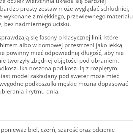
e odzież wierzchnia układa się bardziej
t bardzo prosty zestaw może wyglądać schludniej,
kie wykonane z miękkiego, przewiewnego materiału
y, bez nadmiernego ucisku.
rawdzają się fasony o klasycznej linii, które
shirtem albo w domowej przestrzeni jako lekką
e powinny mieć odpowiednią długość, aby nie
nie tworzyły zbędnej objętości pod ubraniem.
odkoszulka noszona pod koszulą z rozpiętym
miast model zakładany pod sweter może mieć
mu wygodne podkoszulki męskie można dopasować
ubierania i rytmu dnia.
ponieważ biel, czerń, szarość oraz odcienie