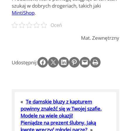
szukaj w dobrych drogeriach, takich jaki
MintiShop
.
Oceń
Mat. Zewnętrzny
Share on Facebook
Email this Page
Share on LinkedIn
Share on Pinterest
Email this Page
Print this Page
Udostępnij:
«
Te damskie bluzy z kapturem
powinny znaleźć się w Twojej szafie.
Modele na wiele okazji!
Pieniądze na prezent ślubny. Jaką
kwotę wręczyć młodej parze?
»