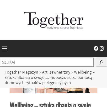
Przejdź
do
treści
Facebook
Instagram
S
z
u
Together Magazyn
»
Art. zewnętrzny
»
Wellbeing –
k
sztuka dbania o swoje samopoczucie za pomocą
domowych rytuałów pielęgnacyjnych
a
j
Wellbeing – sztuka dbania o swoje