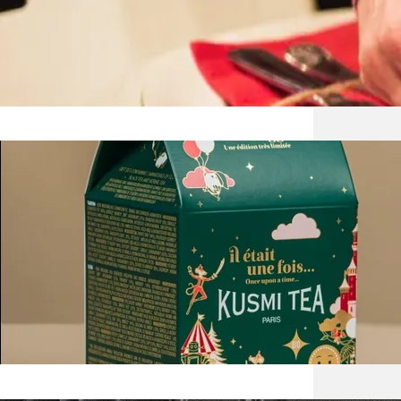
zapomn
na świ
Herba
Święta
herbac
niej l
wyjątk
Miesz