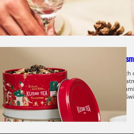
ienia ponownie wracają do łask. Mają zresztą cał
ąteczny stół? Czym należy się w tym przypadku kie
ty na Święta – Odkryj luksusowe mieszanki Kusm
 to czas magii, rodzinnych spotkań i wyjątkowych
ie. Jeśli marzysz o stworzeniu niezapomnianej at
uksusowych herbat marki Kusmi Tea. Odkryj z nami 
owe mieszanki mogą stać się gwiazdą Twojego świ
anki…