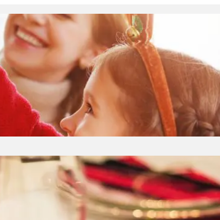
wyjątkową atmosferę i stworzyć
dbać o kilka kluczowych elementów, które
otowanie domu Pierwszym krokiem do
mu. Dekoracje świąteczne, takie jak choinka,
m…
? Podpowiadamy
ć osób wybiera w tym przypadku eleganckie
ieżniki. To tekstylia, które po wielu latach