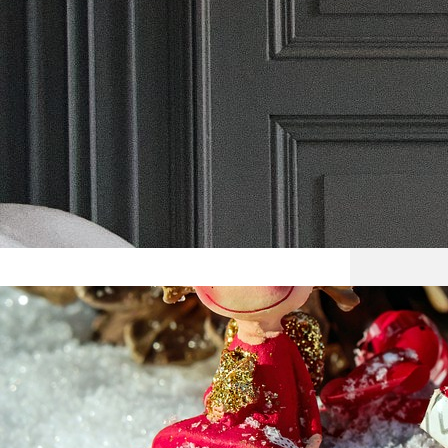
Zaczyt
Wy też
niesa
prezen
Ikabog
będzi
Zabaw
Święta
czasie
wychod