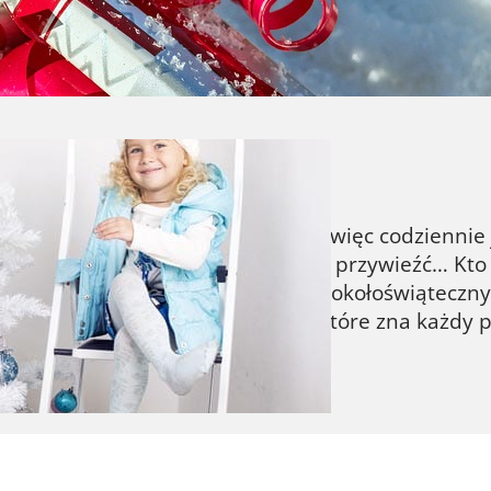
wyborze kierować? Zapraszam do selekcji świątec
ek,…
a z męskiego punktu widzenia…
, święta i… wciąż przed świętami, więc codziennie 
parą. Tam pojechać, tu zrobić, coś przywieźć… Kto 
im wieku mają w tym magicznym, okołoświąteczn
tawić kilka „zadań specjalnych”, które zna każdy