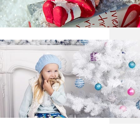
w tym 
zabaw
Święt
Święta
pełną 
średn
przeds