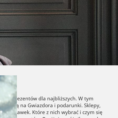
, że każda z nich to obietnica nowej,
 nas nowości, które będą idealnym
abog Wydawnictwo Media Rodzina Nadchodzi
zie się w niebezpieczeństwie, a dwoje dzieci
kupem prezentów dla najbliższych. W tym
j czekają na Gwiazdora i podarunki. Sklepy,
tę zabawek. Które z nich wybrać i czym się