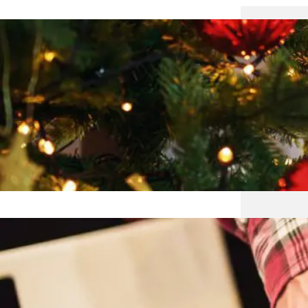
Jak z
Święta
niezap
spraw
stworz
lampki
Jakie 
Świąt
obrusy