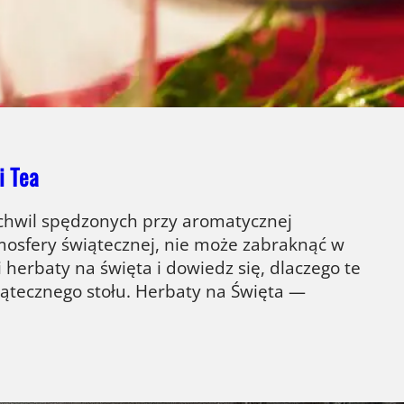
kiem sporo zalet. Jaki bieżnik wybrać zatem
rować? Czytaj dalej i poznaj…
i Tea
 chwil spędzonych przy aromatycznej
mosfery świątecznej, nie może zabraknąć w
herbaty na święta i dowiedz się, dlaczego te
ątecznego stołu. Herbaty na Święta —