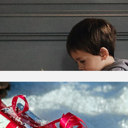
aj się w prezentach
 kochacie znajdować książki pod choinką, bo wiecie
mowitej przygody? Podsuwamy Wam wybrane przez
tem – dla kogoś lub dla siebie. J.K. Rowling Ik
! Przez tego legendarnego potwora królestwo znajd
e…
ki, czyli świadomy wybór
 tuż, tuż. Większość z nas zastanawia się nad za
 szczególnie myślimy o dzieciach, które najbardzie
ząc naprzeciw klientom, przygotowały bogatą ofer