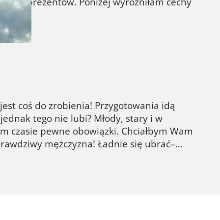
znych prezentów. Poniżej wyróżniłam cechy
jest coś do zrobienia! Przygotowania idą
jednak tego nie lubi? Młody, stary i w
ym czasie pewne obowiązki. Chciałbym Wam
 prawdziwy mężczyzna! Ładnie się ubrać–…