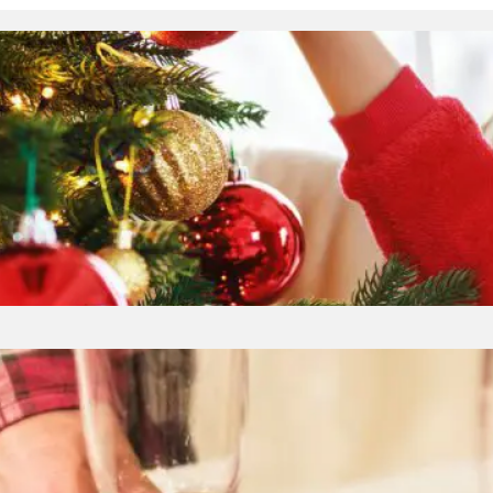
adbać o magię świąt?
 to wyjątkowy czas w roku, kiedy chcemy poczuć 
omniane wspomnienia. Aby to osiągnąć, warto za
ią, że ten czas będzie naprawdę magiczny. Przyg
enia świątecznej atmosfery jest przygotowanie do
, stroiki czy świeczki, są nieodłącznym elemente
świąteczne bieżniki na stół to najlepszy wybór
eczny stół wymaga odpowiedniej oprawy. Większoś
, ale równie dobrym wyborem mogą być świąteczne b