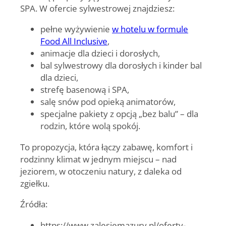
SPA. W ofercie sylwestrowej znajdziesz:
pełne wyżywienie
w hotelu w formule
Food All Inclusive
,
animacje dla dzieci i dorosłych,
bal sylwestrowy dla dorosłych i kinder bal
dla dzieci,
strefę basenową i SPA,
salę snów pod opieką animatorów,
specjalne pakiety z opcją „bez balu” – dla
rodzin, które wolą spokój.
To propozycja, która łączy zabawę, komfort i
rodzinny klimat w jednym miejscu – nad
jeziorem, w otoczeniu natury, z daleka od
zgiełku.
Źródła:
https://www.zalesiemazury.pl/oferty-