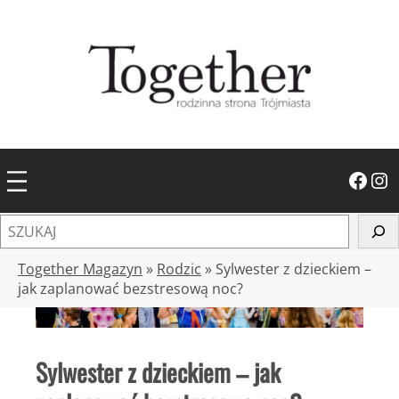
Przejdź
do
treści
Facebook
Instagram
S
z
u
Together Magazyn
»
Rodzic
»
Sylwester z dzieckiem –
k
jak zaplanować bezstresową noc?
a
j
Sylwester z dzieckiem – jak