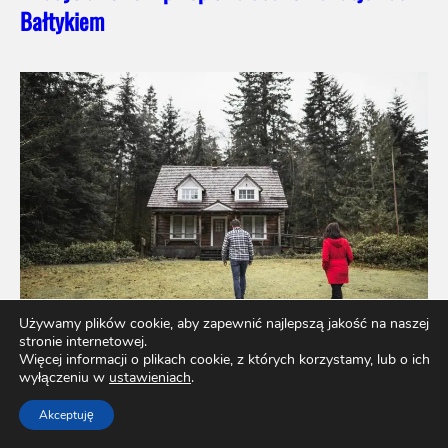
Bałtykiem
Używamy plików cookie, aby zapewnić najlepszą jakość na naszej
stronie internetowej.
Więcej informacji o plikach cookie, z których korzystamy, lub o ich
wyłączeniu w
ustawieniach
.
Marzy Ci się własna działka rekreacyjna?
Akceptuję
Sprawdź, jak można ją sfinansować