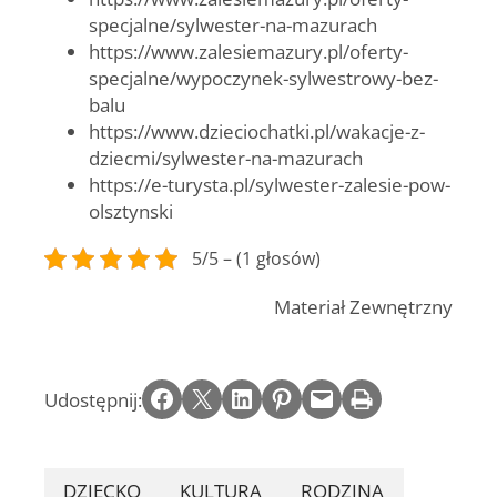
specjalne/sylwester-na-mazurach
https://www.zalesiemazury.pl/oferty-
specjalne/wypoczynek-sylwestrowy-bez-
balu
https://www.dzieciochatki.pl/wakacje-z-
dziecmi/sylwester-na-mazurach
https://e-turysta.pl/sylwester-zalesie-pow-
olsztynski
5/5 – (1 głosów)
Materiał Zewnętrzny
Share on Facebook
Email this Page
Share on LinkedIn
Share on Pinterest
Email this Page
Print this Page
Udostępnij:
DZIECKO
KULTURA
RODZINA