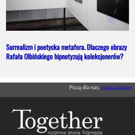
Surrealizm i poetycka metafora. Dlaczego obrazy
Rafała Olbińskiego hipnotyzują kolekcjonerów?
Piszą dla nas:
Lista autorów