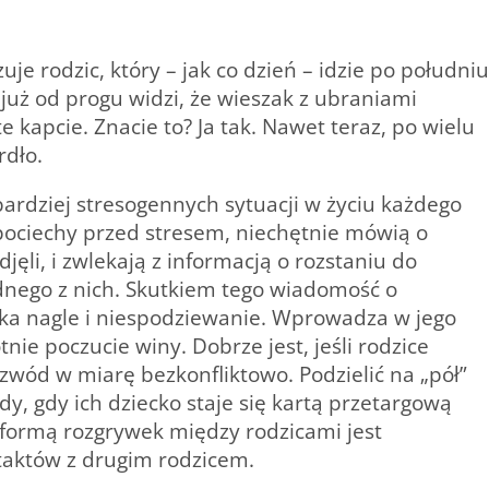
je rodzic, który – jak co dzień – idzie po południu
 już od progu widzi, że wieszak z ubraniami
e kapcie. Znacie to? Ja tak. Nawet teraz, po wielu
rdło
.
ardziej stresogennych sytuacji w życiu każdego
ć pociechy przed stresem, niechętnie mówią o
jęli, i zwlekają z informacją o rozstaniu do
ednego z nich. Skutkiem tego wiadomość o
ecka nagle i niespodziewanie. Wprowadza w jego
tnie poczucie winy. Dobrze jest, jeśli rodzice
ozwód w miarę bezkonfliktowo. Podzielić na „pół”
y, gdy ich dziecko staje się kartą przetargową
formą rozgrywek między rodzicami jest
taktów z drugim rodzicem.