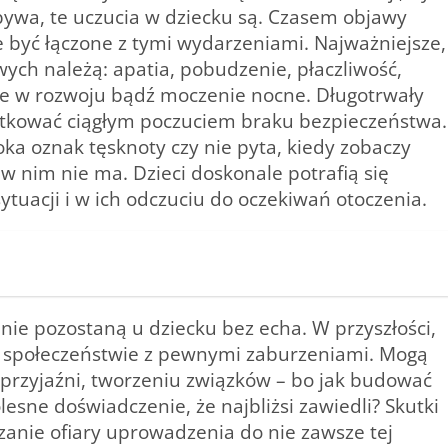
ebywa, te uczucia w dziecku są. Czasem objawy
ie być łączone z tymi wydarzeniami. Najważniejsze,
ch należą: apatia, pobudzenie, płaczliwość,
cie w rozwoju bądź moczenie nocne. Długotrwały
kutkować ciągłym poczuciem braku bezpieczeństwa.
oka oznak tęsknoty czy nie pyta, kiedy zobaczy
 w nim nie ma. Dzieci doskonale potrafią się
uacji i w ich odczuciu do oczekiwań otoczenia.
nie pozostaną u dziecku bez echa. W przyszłości,
w społeczeństwie z pewnymi zaburzeniami. Mogą
przyjaźni, tworzeniu związków – bo jak budować
esne doświadczenie, że najbliżsi zawiedli? Skutki
anie ofiary uprowadzenia do nie zawsze tej