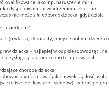
być kwalifikowane jako, np. naruszenie miru
 matka dysponowała zaświadczeniem lekarskim
czas nie może siłą odebrać dziecka, gdyż działa
 z dzieckiem?
ach (o władzę i kontakty, miejsce pobytu dziecka) 
raw dziecka – najlepiej w odpisie (dowodząc „na
e przysługują, a ojciec mimo to, uprowadził
rdzające chorobę dziecka;
óbować poinformować jak największą ilość osób,
ce (blisko np. kawiarni, sklepów) i zebrać potem