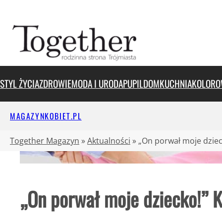
Przejdź
do
treści
STYL ŻYCIA
ZDROWIE
MODA I URODA
PUPIL
DOM
KUCHNIA
KOLORO
MAGAZYNKOBIET.PL
Together Magazyn
»
Aktualności
»
„On porwał moje dzie
„On porwał moje dziecko!” 