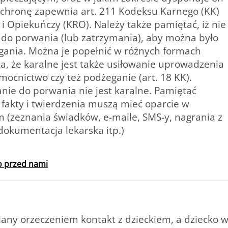
Ochronę zapewnia art. 211 Kodeksu Karnego (KK)
i Opiekuńczy (KRO). Należy także pamiętać, iż nie
 do porwania (lub zatrzymania), aby można było
igania. Można je popełnić w różnych formach
za, że karalne jest także usiłowanie uprowadzenia
pomocnictwo czy też podżeganie (art. 18 KK).
ie do porwania nie jest karalne. Pamiętać
e fakty i twierdzenia muszą mieć oparcie w
(zeznania świadków, e-maile, SMS-y, nagrania z
dokumentacja lekarska itp.)
o przed nami
iany orzeczeniem kontakt z dzieckiem, a dziecko 