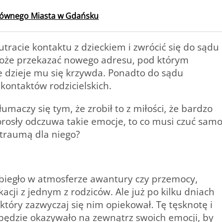
Głównego Miasta w Gdańsku
tracie kontaktu z dzieckiem i zwrócić się do sądu
e może przekazać nowego adresu, pod którym
e dzieje mu się krzywda. Ponadto do sądu
kontaktów rodzicielskich.
umaczy się tym, że zrobił to z miłości, że bardzo
dorosły odczuwa takie emocje, to co musi czuć sam
 traumą dla niego?
ebiegło w atmosferze awantury czy przemocy,
cji z jednym z rodziców. Ale już po kilku dniach
który zazwyczaj się nim opiekował. Tę tęsknotę i
 będzie okazywało na zewnątrz swoich emocji, by