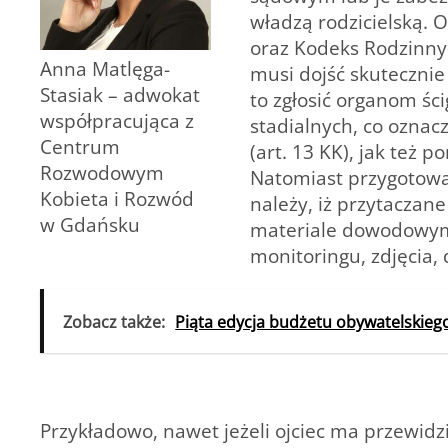
władzą rodzicielską. 
oraz Kodeks Rodzinny 
Anna Matlęga-
musi dojść skutecznie
Stasiak – adwokat
to zgłosić organom śc
współpracująca z
stadialnych, co oznac
Centrum
(art. 13 KK), jak też 
Rozwodowym
Natomiast przygotowan
Kobieta i Rozwód
należy, iż przytaczan
w Gdańsku
materiale dowodowym 
monitoringu, zdjęcia, 
Zobacz także:
Piąta edycja budżetu obywatelskieg
Przykładowo, nawet jeżeli ojciec ma przewidz