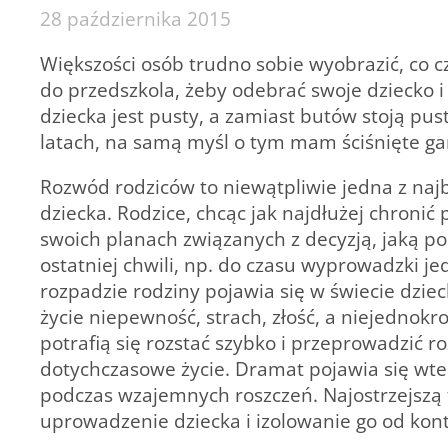
28 października 2015
Większości osób trudno sobie wyobrazić, co czu
do przedszkola, żeby odebrać swoje dziecko i
dziecka jest pusty, a zamiast butów stoją pust
latach, na samą myśl o tym mam ściśnięte ga
Rozwód rodziców to niewątpliwie jedna z najb
dziecka. Rodzice, chcąc jak najdłużej chroni
swoich planach związanych z decyzją, jaką pod
ostatniej chwili, np. do czasu wyprowadzki j
rozpadzie rodziny pojawia się w świecie dzi
życie niepewność, strach, złość, a niejednokro
potrafią się rozstać szybko i przeprowadzić r
dotychczasowe życie. Dramat pojawia się wted
podczas wzajemnych roszczeń. Najostrzejszą 
uprowadzenie dziecka i izolowanie go od kon