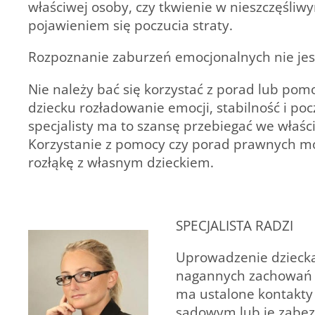
właściwej osoby, czy tkwienie w nieszczęśl
pojawieniem się poczucia straty.
Rozpoznanie zaburzeń emocjonalnych nie jes
Nie należy bać się korzystać z porad lub po
dziecku rozładowanie emocji, stabilność i po
specjalisty ma to szansę przebiegać we właś
Korzystanie z pomocy czy porad prawnych moż
rozłąkę z własnym dzieckiem.
SPECJALISTA RADZI
Uprowadzenie dziecka 
nagannych zachowań rod
ma ustalone kontakt
sądowym lub je zabez