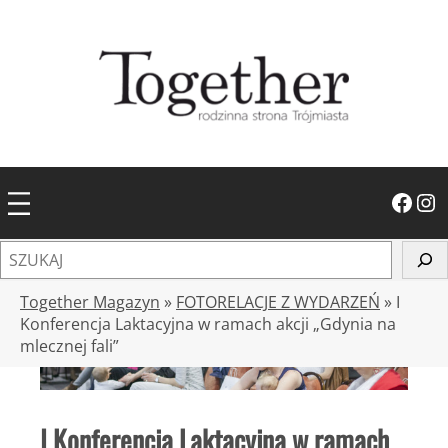
Przejdź
do
treści
Facebook
Instagram
S
z
u
Together Magazyn
»
FOTORELACJE Z WYDARZEŃ
»
I
k
Konferencja Laktacyjna w ramach akcji „Gdynia na
mlecznej fali”
a
j
I Konferencja Laktacyjna w ramach