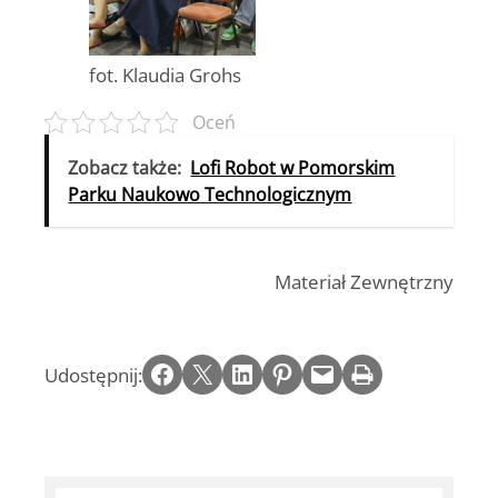
fot. Klaudia Grohs
Oceń
Zobacz także:
Lofi Robot w Pomorskim
Parku Naukowo Technologicznym
Materiał Zewnętrzny
Share on Facebook
Email this Page
Share on LinkedIn
Share on Pinterest
Email this Page
Print this Page
Udostępnij: