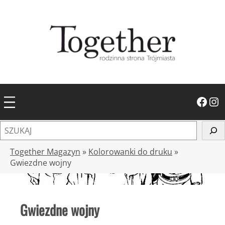
Przejdź
do
treści
Facebook
Instagram
S
z
u
Together Magazyn
»
Kolorowanki do druku
»
k
Gwiezdne wojny
a
j
Gwiezdne wojny