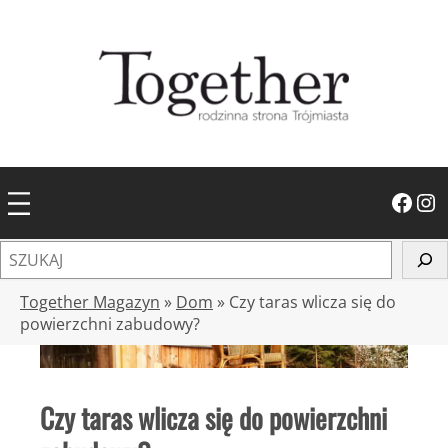
Przejdź
do
treści
Facebook
Instagram
S
z
u
Together Magazyn
»
Dom
»
Czy taras wlicza się do
k
powierzchni zabudowy?
a
j
Czy taras wlicza się do powierzchni