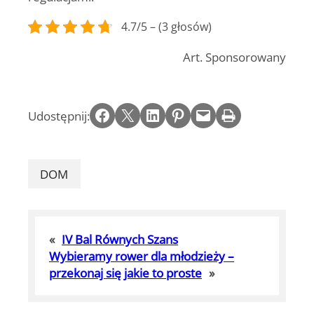
4.7/5 – (3 głosów)
Art. Sponsorowany
Share on Facebook
Email this Page
Share on LinkedIn
Share on Pinterest
Email this Page
Print this Page
Udostępnij:
DOM
«
IV Bal Równych Szans
Wybieramy rower dla młodzieży –
przekonaj się jakie to proste
»