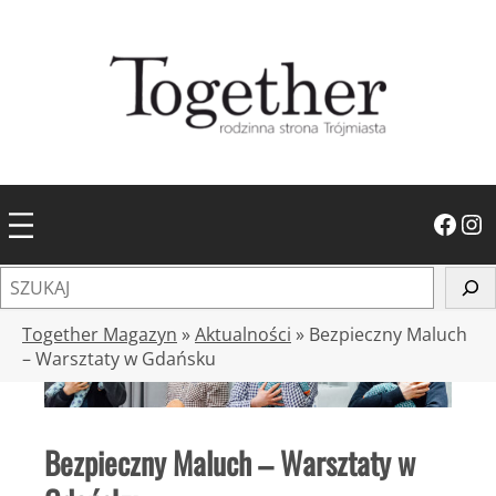
Przejdź
do
treści
Facebook
Instagram
S
z
u
Together Magazyn
»
Aktualności
»
Bezpieczny Maluch
k
– Warsztaty w Gdańsku
a
j
Bezpieczny Maluch – Warsztaty w