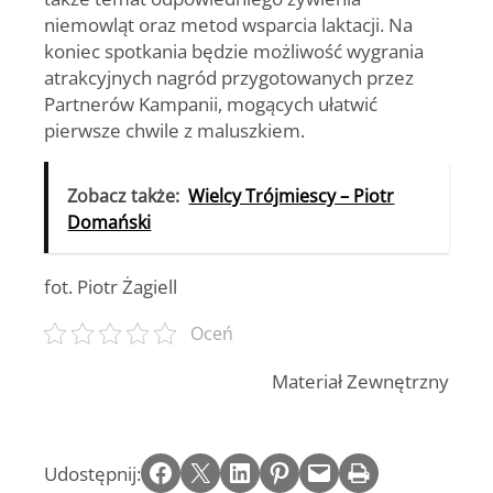
niemowląt oraz metod wsparcia laktacji. Na
koniec spotkania będzie możliwość wygrania
atrakcyjnych nagród przygotowanych przez
Partnerów Kampanii, mogących ułatwić
pierwsze chwile z maluszkiem.
Zobacz także:
Wielcy Trójmiescy – Piotr
Domański
fot. Piotr Żagiell
Oceń
Materiał Zewnętrzny
Share on Facebook
Email this Page
Share on LinkedIn
Share on Pinterest
Email this Page
Print this Page
Udostępnij: