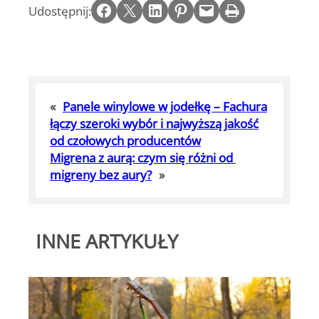
Share on Facebook
Email this Page
Share on LinkedIn
Share on Pinterest
Email this Page
Print this Page
Udostępnij:
«
Panele winylowe w jodełkę – Fachura
łączy szeroki wybór i najwyższą jakość
od czołowych producentów
Migrena z aurą: czym się różni od
migreny bez aury?
»
INNE ARTYKUŁY