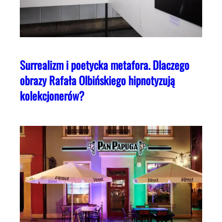
Surrealizm i poetycka metafora. Dlaczego
obrazy Rafała Olbińskiego hipnotyzują
kolekcjonerów?