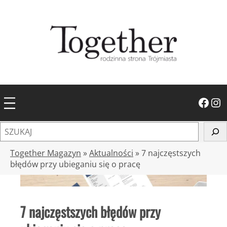
Przejdź
do
treści
Facebook
Instagram
S
z
u
Together Magazyn
»
Aktualności
»
7 najczęstszych
k
błędów przy ubieganiu się o pracę
a
j
7 najczęstszych błędów przy