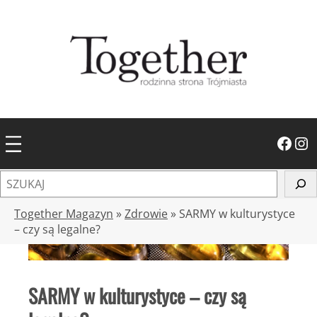
Przejdź
do
treści
Facebook
Instagram
S
z
u
Together Magazyn
»
Zdrowie
»
SARMY w kulturystyce
k
– czy są legalne?
a
j
SARMY w kulturystyce – czy są