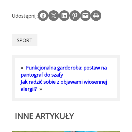
Share on Facebook
Email this Page
Share on LinkedIn
Share on Pinterest
Email this Page
Print this Page
Udostępnij:
SPORT
«
Funkcjonalna garderoba: postaw na
pantograf do szafy
Jak radzić sobie z objawami wiosennej
alergii?
»
INNE ARTYKUŁY