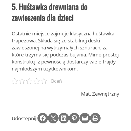
5. Huśtawka drewniana do
zawieszenia dla dzieci
Ostatnie miejsce zajmuje klasyczna
huśtawka
trapezowa
. Składa się ze stabilnej deski
zawieszonej na wytrzymałych sznurach, za
które trzyma się podczas bujania. Mimo prostej
konstrukcji z pewnością dostarczy wiele frajdy
najmłodszym użytkownikom.
Oceń
Mat. Zewnętrzny
Share on Facebook
Email this Page
Share on LinkedIn
Share on Pinterest
Email this Page
Print this Page
Udostępnij: