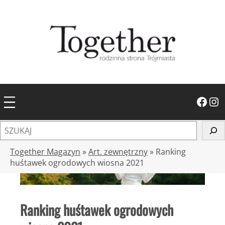
Przejdź
do
treści
Facebook
Instagram
S
z
u
Together Magazyn
»
Art. zewnętrzny
»
Ranking
k
huśtawek ogrodowych wiosna 2021
a
j
Ranking huśtawek ogrodowych