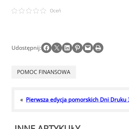
Oceń
Share on Facebook
Email this Page
Share on LinkedIn
Share on Pinterest
Email this Page
Print this Page
Udostępnij:
POMOC FINANSOWA
«
Pierwsza edycja pomorskich Dni Druku
INNE ARTYKUŁY