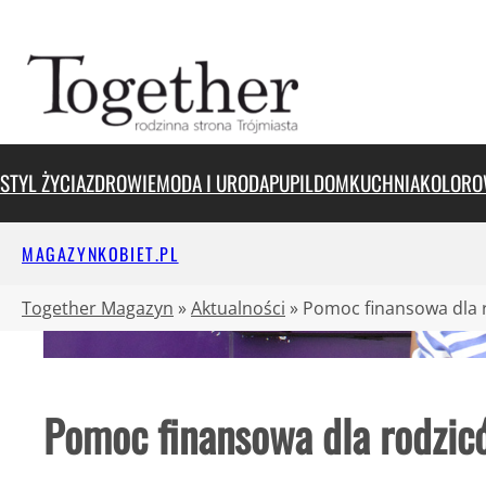
Przejdź
do
treści
STYL ŻYCIA
ZDROWIE
MODA I URODA
PUPIL
DOM
KUCHNIA
KOLORO
MAGAZYNKOBIET.PL
Together Magazyn
»
Aktualności
»
Pomoc finansowa dla r
Pomoc finansowa dla rodzic