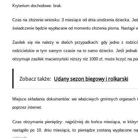
Kryterium dochodowe:
brak.
Czas na złożenie wniosku:
3 miesiące od dnia urodzenia dziecka. Jed
świadczenie będzie wypłacane od momentu złożenia pisma. Nastąpi wi
Zasiłek się
nie należy
w dwóch przypadkach: gdy jedno z rodziców
rodzicielskie w tym samym czasie na to samo dziecko. Jeśli jednak o
otrzymuje zasiłek macierzyński niższy niż 1000 zł, może liczyć na p
Zobacz także:
Udany sezon biegowy i rolkarski
Miejsce składania dokumentów:
we właściwych gminnych organach rea
poprzez internet.
Czas otrzymania pieniędzy:
najpóźniej do końca miesiąca, w którym
nastąpiło po 10. dniu miesiąca, to pieniądze zostaną wypłacone n