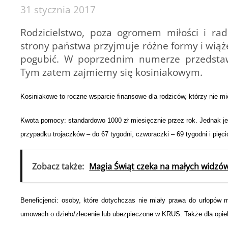
31 stycznia 2017
Rodzicielstwo, poza ogromem miłości i ra
strony państwa przyjmuje różne formy i wiąże
pogubić. W poprzednim numerze przedstaw
Tym zatem zajmiemy się kosiniakowym.
Kosiniakowe
to roczne wsparcie finansowe dla rodziców, którzy nie mie
Kwota pomocy:
standardowo 1000 zł miesięcznie przez rok. Jednak jeś
przypadku trojaczków – do 67 tygodni, czworaczki – 69 tygodni i pięci
Zobacz także:
Magia Świąt czeka na małych widzów
Beneficjenci:
osoby, które dotychczas nie miały prawa do urlopów ma
umowach o dzieło/zlecenie lub ubezpieczone w KRUS. Także dla opie