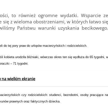
dości, to również ogromne wydatki. Wsparcie z
 się z wieloma obostrzeniami, w których łatwo si
iliśmy Państwu warunki uzyskania becikowego
li do tej pory praw do urlopów macierzyńskich i rodzicielskich.
li kobieta urodziła bliźniaki, wówczas okres ten się wydłuża do 65 tygodni, 
oraczki – 71 tygodni.
 na wielkim ekranie
cierzyńskich czy rodzicielskich: studenci, bezrobotni, osoby pracujące n
kunów prawnych oraz faktycznych dziecka.