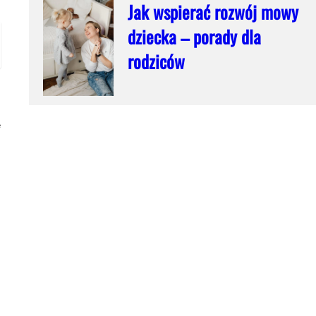
Jak wspierać rozwój mowy
dziecka – porady dla
rodziców
e
m
z