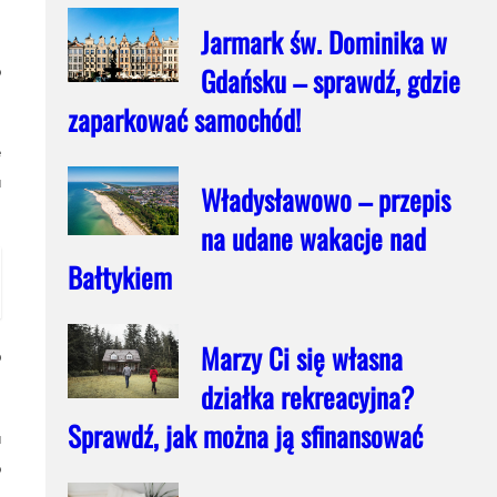
Jarmark św. Dominika w
Gdańsku – sprawdź, gdzie
o
zaparkować samochód!
e
u
Władysławowo – przepis
na udane wakacje nad
Bałtykiem
Marzy Ci się własna
b
działka rekreacyjna?
Sprawdź, jak można ją sfinansować
u
o