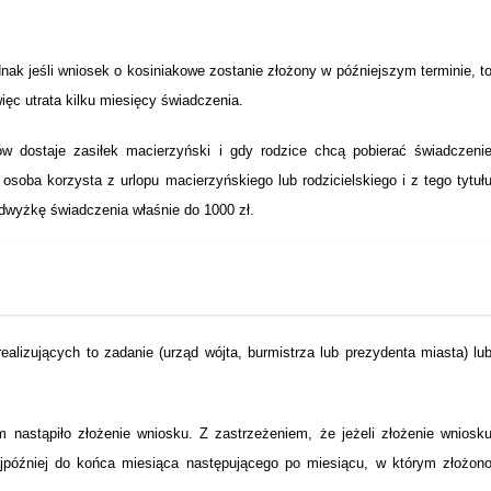
nak jeśli wniosek o kosiniakowe zostanie złożony w późniejszym terminie, t
ęc utrata kilku miesięcy świadczenia.
 dostaje zasiłek macierzyński i gdy rodzice chcą pobierać świadczeni
soba korzysta z urlopu macierzyńskiego lub rodzicielskiego i z tego tytuł
odwyżkę świadczenia właśnie do 1000 zł.
lizujących to zadanie (urząd wójta, burmistrza lub prezydenta miasta) lu
 nastąpiło złożenie wniosku. Z zastrzeżeniem, że jeżeli złożenie wniosk
ajpóźniej do końca miesiąca następującego po miesiącu, w którym złożon