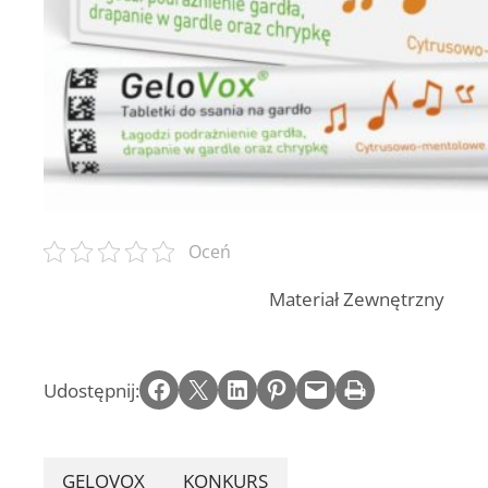
Oceń
Materiał Zewnętrzny
Share on Facebook
Email this Page
Share on LinkedIn
Share on Pinterest
Email this Page
Print this Page
Udostępnij:
GELOVOX
KONKURS