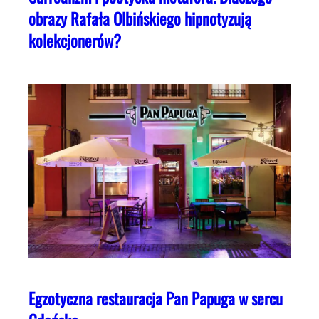
obrazy Rafała Olbińskiego hipnotyzują
kolekcjonerów?
Egzotyczna restauracja Pan Papuga w sercu