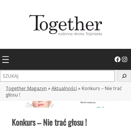
Przejdź
do
treści
Facebook
Instagram
S
z
u
Together Magazyn
»
Aktualności
»
Konkurs – Nie trać
k
głosu !
a
j
Konkurs – Nie trać głosu !