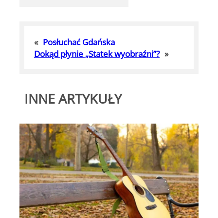
«
Posłuchać Gdańska
Dokąd płynie „Statek wyobraźni”?
»
INNE ARTYKUŁY