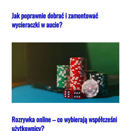
Jak poprawnie dobrać i zamontować
wycieraczki w aucie?
Rozrywka online – co wybierają współcześni
użytkownicy?