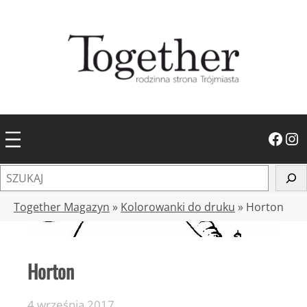
Przejdź
do
treści
Facebook
Instagram
S
z
u
Together Magazyn
»
Kolorowanki do druku
»
Horton
k
a
j
Horton
4 września 2017