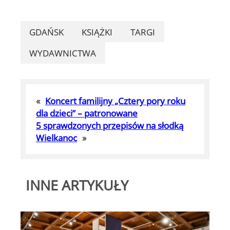
GDAŃSK
KSIĄŻKI
TARGI
WYDAWNICTWA
«
Koncert familijny „Cztery pory roku
dla dzieci” – patronowane
5 sprawdzonych przepisów na słodką
Wielkanoc
»
INNE ARTYKUŁY