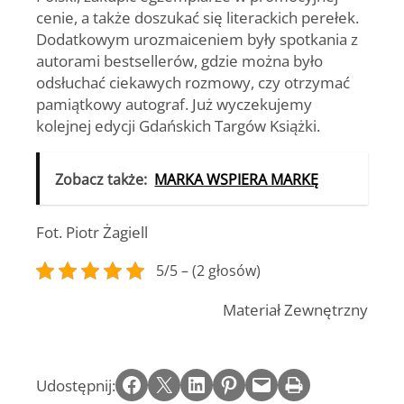
cenie, a także doszukać się literackich perełek.
Dodatkowym urozmaiceniem były spotkania z
autorami bestsellerów, gdzie można było
odsłuchać ciekawych rozmowy, czy otrzymać
pamiątkowy autograf. Już wyczekujemy
kolejnej edycji Gdańskich Targów Książki.
Zobacz także:
MARKA WSPIERA MARKĘ
Fot. Piotr Żagiell
5/5 – (2 głosów)
Materiał Zewnętrzny
Share on Facebook
Email this Page
Share on LinkedIn
Share on Pinterest
Email this Page
Print this Page
Udostępnij: