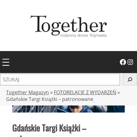
Przejdź
do
treści
Facebook
Instagram
S
z
u
Together Magazyn
»
FOTORELACJE Z WYDARZEŃ
»
k
Gdańskie Targi Książki – patronowane
a
j
Gdańskie Targi Książki –