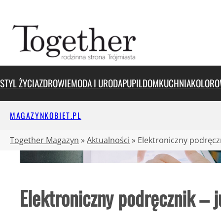
Przejdź
do
treści
STYL ŻYCIA
ZDROWIE
MODA I URODA
PUPIL
DOM
KUCHNIA
KOLORO
MAGAZYNKOBIET.PL
Together Magazyn
»
Aktualności
»
Elektroniczny podręczn
Elektroniczny podręcznik – 