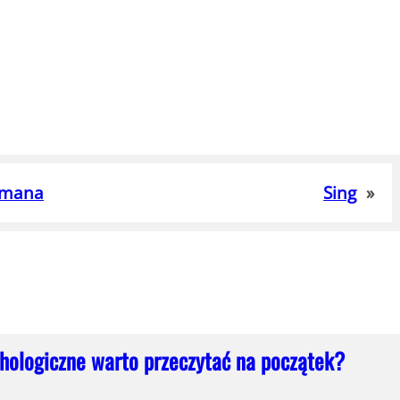
omana
Sing
»
chologiczne warto przeczytać na początek?