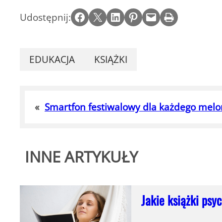
Share on Facebook
Email this Page
Share on LinkedIn
Share on Pinterest
Email this Page
Print this Page
Udostępnij:
EDUKACJA
KSIĄŻKI
«
Smartfon festiwalowy dla każdego mel
INNE ARTYKUŁY
Jakie książki psy