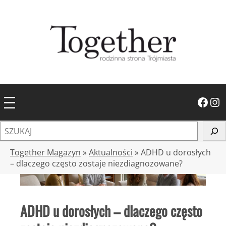
Przejdź
do
treści
Facebook
Instagram
S
z
u
Together Magazyn
»
Aktualności
»
ADHD u dorosłych
k
– dlaczego często zostaje niezdiagnozowane?
a
j
ADHD u dorosłych – dlaczego często