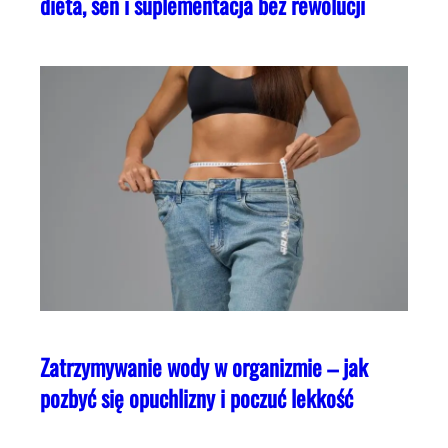
dieta, sen i suplementacja bez rewolucji
Zatrzymywanie wody w organizmie – jak
pozbyć się opuchlizny i poczuć lekkość