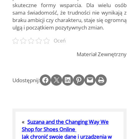
skuteczne formy wsparcia. Dla wielu osób
sama świadomość, że trudności nie wynikają z
braku ambicji czy charakteru, staje się ogromną
ulgą i początkiem pozytywnych zmian.
Oceń
Materiał Zewnętrzny
Share on Facebook
Email this Page
Share on LinkedIn
Share on Pinterest
Email this Page
Print this Page
Udostępnij:
«
Suzana and the Changing Way We
Shop for Shoes Online
Jak chronić swoje dane i urządzenia w