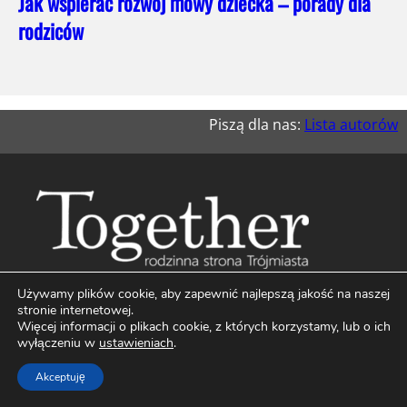
Jak wspierać rozwój mowy dziecka – porady dla
rodziców
Piszą dla nas:
Lista autorów
Używamy plików cookie, aby zapewnić najlepszą jakość na naszej
Facebook
Instagram
stronie internetowej.
Więcej informacji o plikach cookie, z których korzystamy, lub o ich
wyłączeniu w
ustawieniach
.
Akceptuję