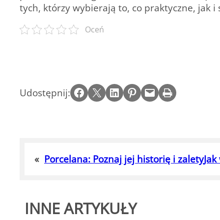
tych, którzy wybierają to, co praktyczne, jak
Oceń
Share on Facebook
Email this Page
Share on LinkedIn
Share on Pinterest
Email this Page
Print this Page
Udostępnij:
«
Porcelana: Poznaj jej historię i zalety
Jak
INNE ARTYKUŁY