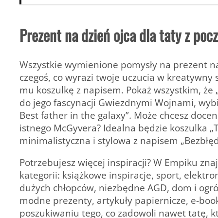
Prezent na dzień ojca dla taty z po
Wszystkie wymienione pomysły na prezent na 
czegoś, co wyrazi twoje uczucia w kreatywny s
mu koszulkę z napisem. Pokaż wszystkim, że „
do jego fascynacji Gwiezdnymi Wojnami, wyb
Best father in the galaxy”. Może chcesz doceni
istnego McGyvera? Idealna będzie koszulka „T
minimalistyczna i stylowa z napisem „Bezbłęd
Potrzebujesz więcej inspiracji? W Empiku zna
kategorii: książkowe inspiracje, sport, elektr
dużych chłopców, niezbędne AGD, dom i ogród,
modne prezenty, artykuły papiernicze, e-booki
poszukiwaniu tego, co zadowoli nawet tatę, 