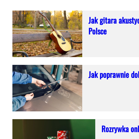
Jak gitara akusty
Polsce
Jak poprawnie do
Rozrywka onl