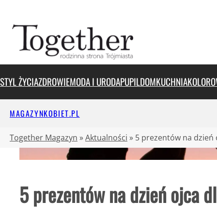
Przejdź
do
treści
STYL ŻYCIA
ZDROWIE
MODA I URODA
PUPIL
DOM
KUCHNIA
KOLORO
MAGAZYNKOBIET.PL
Together Magazyn
»
Aktualności
»
5 prezentów na dzień o
5 prezentów na dzień ojca dl