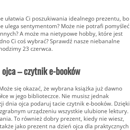
nie ułatwia Ci poszukiwania idealnego prezentu, bo
 nie ulega sentymentom? Może nie potrafi pomyśleć
 innych? A może ma nietypowe hobby, które jest
udno Ci coś wybrać? Sprawdź nasze niebanalne
chodzimy 23 czerwca.
ń ojca – czytnik e-booków
 Może się okazać, że wybrana książka już dawno
ółce w jego biblioteczce. Nie musisz jednak
ji dnia ojca podaruj tacie czytnik e-booków. Dzięki
grabnym urządzeniu wszystkie ulubione lektury.
ania. To również dobry prezent, kiedy nie wiesz,
ię także jako prezent na dzień ojca dla praktycznych