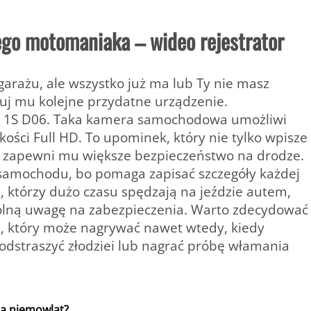
nego motomaniaka – wideo rejestrator
 garażu, ale wszystko już ma lub Ty nie masz
j mu kolejne przydatne urządzenie.
m 1S D06. Taka kamera samochodowa umożliwi
kości Full HD. To upominek, który nie tylko wpisze
ż zapewni mu większe bezpieczeństwo na drodze.
 samochodu, bo pomaga zapisać szczegóły każdej
h, którzy dużo czasu spędzają na jeździe autem,
gólną uwagę na zabezpieczenia. Warto zdecydować
a, który może nagrywać nawet wtedy, kiedy
odstraszyć złodziei lub nagrać próbę włamania
la niemowląt?