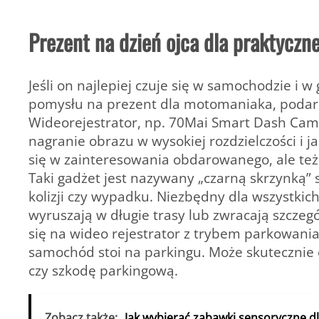
Prezent na dzień ojca dla praktycz
Jeśli on najlepiej czuje się w samochodzie i w
pomysłu na prezent dla motomaniaka, podaru
Wideorejestrator, np. 70Mai Smart Dash Ca
nagranie obrazu w wysokiej rozdzielczości i ja
się w zainteresowania obdarowanego, ale te
Taki gadżet jest nazywany „czarną skrzynką”
kolizji czy wypadku. Niezbędny dla wszystkic
wyruszają w długie trasy lub zwracają szcze
się na wideo rejestrator z trybem parkowani
samochód stoi na parkingu. Może skutecznie 
czy szkodę parkingową.
Zobacz także:
Jak wybierać zabawki sensoryczne d