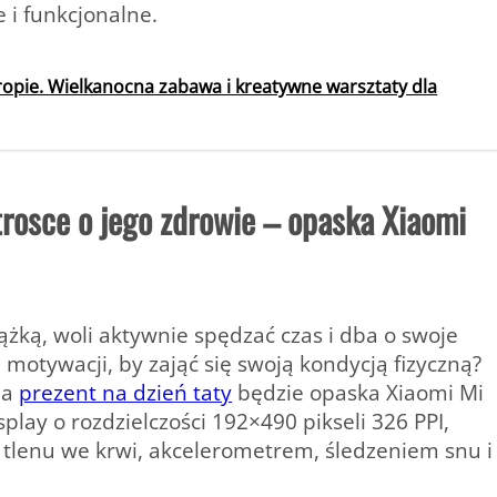
 i funkcjonalne.
tropie. Wielkanocna zabawa i kreatywne warsztaty dla
trosce o jego zdrowie – opaska Xiaomi
ążką, woli aktywnie spędzać czas i dba o swoje
motywacji, by zająć się swoją kondycją fizyczną?
na
prezent na dzień taty
będzie opaska Xiaomi Mi
ay o rozdzielczości 192×490 pikseli 326 PPI,
tlenu we krwi, akcelerometrem, śledzeniem snu i