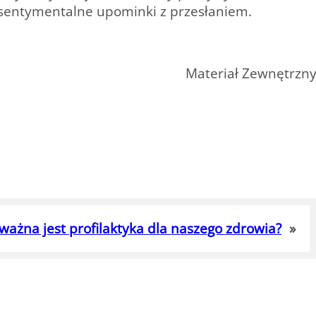
 i sentymentalne upominki z przesłaniem.
Materiał Zewnętrzn
 ważna jest profilaktyka dla naszego zdrowia?
»