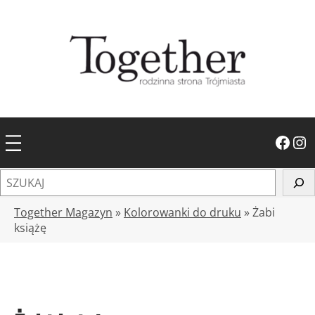
Przejdź
do
treści
Facebook
Instagram
S
z
u
Together Magazyn
»
Kolorowanki do druku
»
Żabi
k
książę
a
j