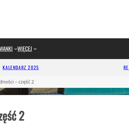
WANKI
WIĘCEJ
KALENDARZ 2025
R
ności – część 2
zęść 2