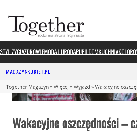
Przejdź
do
treści
STYL ŻYCIA
ZDROWIE
MODA I URODA
PUPIL
DOM
KUCHNIA
KOLORO
MAGAZYNKOBIET.PL
Together Magazyn
»
Więcej
»
Wyjazd
»
Wakacyjne oszczęd
Wakacyjne oszczędności – c