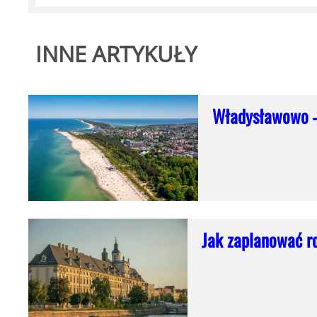
INNE ARTYKUŁY
Władysławowo –
Jak zaplanować r