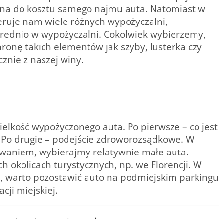
ona do kosztu samego najmu auta. Natomiast w
eruje nam wiele różnych wypożyczalni,
średnio w wypożyczalni. Cokolwiek wybierzemy,
ronę takich elementów jak szyby, lusterka czy
znie z naszej winy.
elkość wypożyczonego auta. Po pierwsze – co jest
. Po drugie – podejście zdroworozsądkowe. W
owaniem, wybierajmy relatywnie małe auta.
h okolicach turystycznych, np. we Florencji. W
u, warto pozostawić auto na podmiejskim parkingu
cji miejskiej.