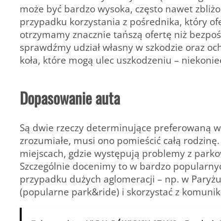
może być bardzo wysoka, często nawet zbliż
przypadku korzystania z pośrednika, który of
otrzymamy znacznie tańszą ofertę niż bezpo
sprawdźmy udział własny w szkodzie oraz och
koła, które mogą ulec uszkodzeniu – niekoniec
Dopasowanie auta
Są dwie rzeczy determinujące preferowaną wi
zrozumiałe, musi ono pomieścić całą rodzinę
miejscach, gdzie występują problemy z park
Szczególnie docenimy to w bardzo popularnyc
przypadku dużych aglomeracji – np. w Paryż
(popularne park&ride) i skorzystać z komunika