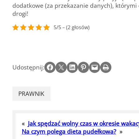
dodatkowe (za przekazanie danych), którymi o
drogi!
5/5 – (2 głosów)
Share on Facebook
Email this Page
Share on LinkedIn
Share on Pinterest
Email this Page
Print this Page
Udostępnij:
PRAWNIK
«
Jak spędzać wolny czas w okresie waka
Na czym polega dieta pudełkowa?
»