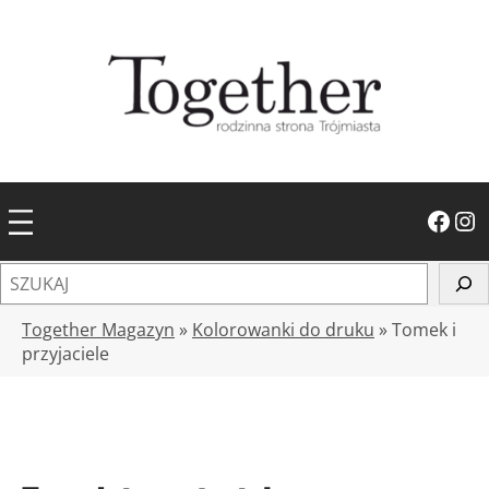
Przejdź
do
treści
Facebook
Instagram
S
z
u
Together Magazyn
»
Kolorowanki do druku
»
Tomek i
k
przyjaciele
a
j