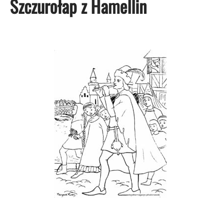
Szczurołap z Hamellin