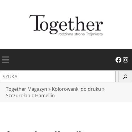
Przejdź
do
treści
Facebook
Instagram
S
z
u
Together Magazyn
»
Kolorowanki do druku
»
k
Szczurołap z Hamellin
a
j