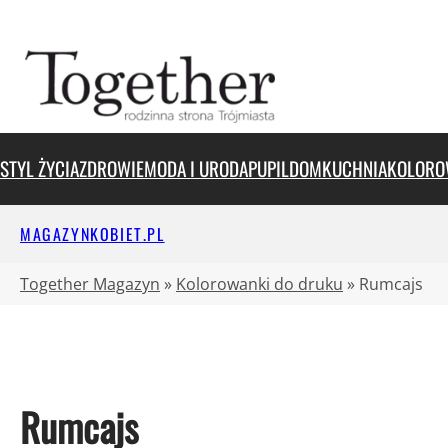
Przejdź
do
treści
STYL ŻYCIA
ZDROWIE
MODA I URODA
PUPIL
DOM
KUCHNIA
KOLORO
MAGAZYNKOBIET.PL
Together Magazyn
»
Kolorowanki do druku
»
Rumcajs
Rumcajs