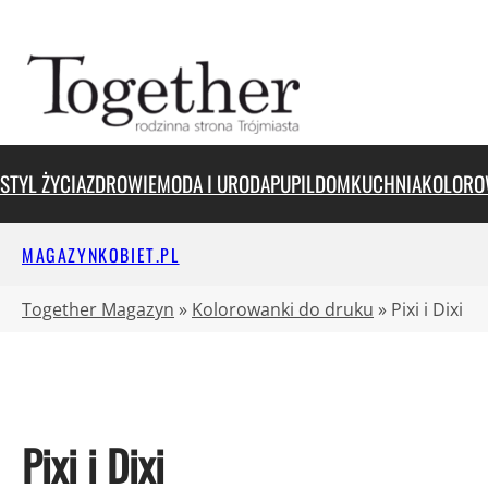
Przejdź
do
treści
STYL ŻYCIA
ZDROWIE
MODA I URODA
PUPIL
DOM
KUCHNIA
KOLORO
MAGAZYNKOBIET.PL
Together Magazyn
»
Kolorowanki do druku
»
Pixi i Dixi
Pixi i Dixi