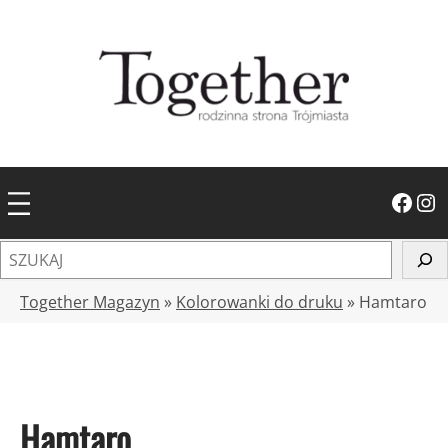
Przejdź
do
treści
Facebook
Instagram
S
z
u
Together Magazyn
»
Kolorowanki do druku
»
Hamtaro
k
a
j
Hamtaro