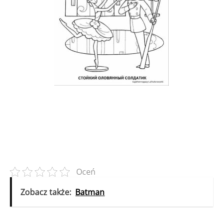
Oceń
Zobacz także:
Batman