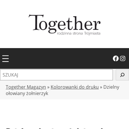
Przejdź
do
treści
Facebook
Instagram
S
z
u
Together Magazyn
»
Kolorowanki do druku
»
Dzielny
k
ołowiany żołnierzyk
a
j