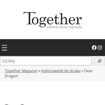
Przejdź
do
treści
Facebook
Instagram
S
z
u
Together Magazyn
»
Kolorowanki do druku
»
Dear
k
Dragon
a
j