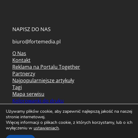
NAPISZ DO NAS
biuro@fortemedia.pl
O Nas
Kontakt
Reklama na Portalu Together
Partnerzy
Najpopularniejsze artykuły
Tagi
Mapa serwisu
Kolorowanki do druku
Archiwum czasopism
Używamy plików cookie, aby zapewnić najlepszą jakość na naszej
Regulamin serwisu
stronie internetowej.
Więcej informacji o plikach cookie, z których korzystamy, lub o ich
Regulamin newslettera
wyłączeniu w
ustawieniach
.
Polityka prywatności / cookies