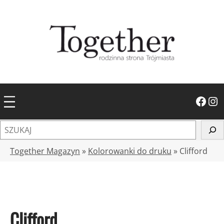
Przejdź
do
treści
Facebook
Instagram
S
z
u
Together Magazyn
»
Kolorowanki do druku
»
Clifford
k
a
j
Clifford